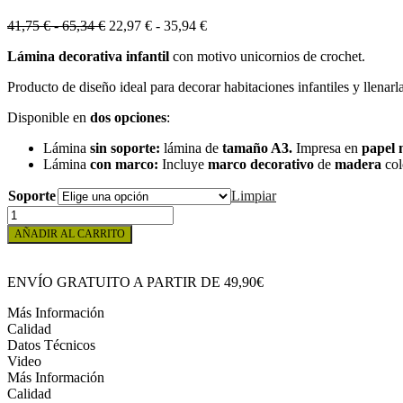
Rango
Rango
41,75
€
-
65,34
€
22,97
€
-
35,94
€
de
de
Lámina decorativa infantil
con motivo unicornios de crochet.
precios:
precios:
desde
desde
Producto de diseño ideal para decorar habitaciones infantiles y llenar
41,75 €
22,97 €
hasta
hasta
Disponible en
dos opciones
:
65,34 €
35,94 €
Lámina
sin soporte:
lámina de
tamaño A3.
Impresa en
papel 
Lámina
con marco:
Incluye
marco decorativo
de
madera
col
Soporte
Limpiar
LÁMINA
FAMILY
AÑADIR AL CARRITO
UNICORNIOS
CROCHET
cantidad
ENVÍO GRATUITO A PARTIR DE 49,90€
Más Información
Calidad
Datos Técnicos
Video
Más Información
Calidad