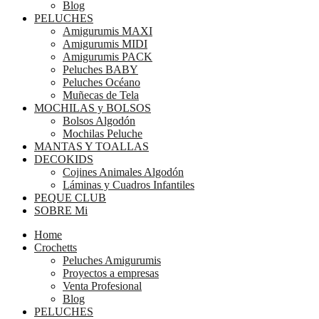
Blog
PELUCHES
Amigurumis MAXI
Amigurumis MIDI
Amigurumis PACK
Peluches BABY
Peluches Océano
Muñecas de Tela
MOCHILAS y BOLSOS
Bolsos Algodón
Mochilas Peluche
MANTAS Y TOALLAS
DECOKIDS
Cojines Animales Algodón
Láminas y Cuadros Infantiles
PEQUE CLUB
SOBRE Mi
Home
Crochetts
Peluches Amigurumis
Proyectos a empresas
Venta Profesional
Blog
PELUCHES