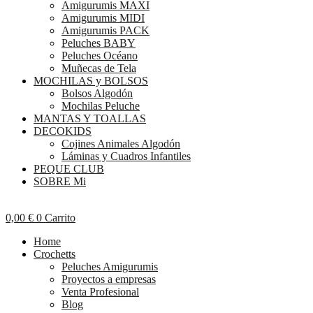
Amigurumis MAXI
Amigurumis MIDI
Amigurumis PACK
Peluches BABY
Peluches Océano
Muñecas de Tela
MOCHILAS y BOLSOS
Bolsos Algodón
Mochilas Peluche
MANTAS Y TOALLAS
DECOKIDS
Cojines Animales Algodón
Láminas y Cuadros Infantiles
PEQUE CLUB
SOBRE Mi
0,00
€
0
Carrito
Home
Crochetts
Peluches Amigurumis
Proyectos a empresas
Venta Profesional
Blog