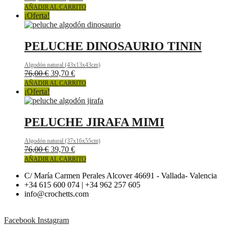
AÑADIR AL CARRITO
¡Oferta!
PELUCHE DINOSAURIO TININ
Algodón natural (43x13x43cm)
El
El
76,00
€
39,70
€
precio
precio
AÑADIR AL CARRITO
original
actual
¡Oferta!
era:
es:
76,00 €.
39,70 €.
PELUCHE JIRAFA MIMI
Algodón natural (37x16x55cm)
El
El
76,00
€
39,70
€
precio
precio
AÑADIR AL CARRITO
original
actual
C/ María Carmen Perales Alcover 46691 - Vallada- Valencia
era:
es:
+34 615 600 074 | +34 962 257 605
76,00 €.
39,70 €.
info@crochetts.com
Facebook
Instagram