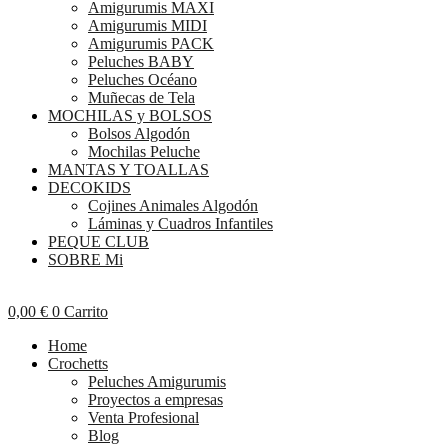
Amigurumis MAXI
Amigurumis MIDI
Amigurumis PACK
Peluches BABY
Peluches Océano
Muñecas de Tela
MOCHILAS y BOLSOS
Bolsos Algodón
Mochilas Peluche
MANTAS Y TOALLAS
DECOKIDS
Cojines Animales Algodón
Láminas y Cuadros Infantiles
PEQUE CLUB
SOBRE Mi
0,00
€
0
Carrito
Home
Crochetts
Peluches Amigurumis
Proyectos a empresas
Venta Profesional
Blog