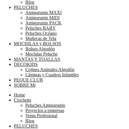
Blog
PELUCHES
Amigurumis MAXI
Amigurumis MIDI
Amigurumis PACK
Peluches BABY
Peluches Océano
Muñecas de Tela
MOCHILAS y BOLSOS
Bolsos Algodón
Mochilas Peluche
MANTAS Y TOALLAS
DECOKIDS
Cojines Animales Algodón
Láminas y Cuadros Infantiles
PEQUE CLUB
SOBRE Mi
Home
Crochetts
Peluches Amigurumis
Proyectos a empresas
Venta Profesional
Blog
PELUCHES