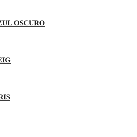
AZUL OSCURO
EIG
RIS