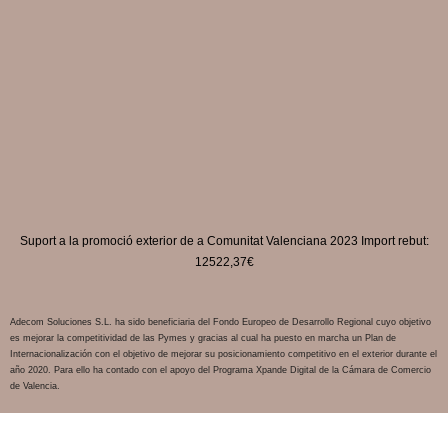
Suport a la promoció exterior de a Comunitat Valenciana 2023 Import rebut:
12522,37€
Adecom Soluciones S.L. ha sido beneficiaria del Fondo Europeo de Desarrollo Regional cuyo objetivo
es mejorar la competitividad de las Pymes y gracias al cual ha puesto en marcha un Plan de
Internacionalización con el objetivo de mejorar su posicionamiento competitivo en el exterior durante el
año 2020. Para ello ha contado con el apoyo del Programa Xpande Digital de la Cámara de Comercio
de Valencia.