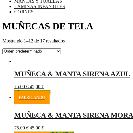
MANTAS Y TOALLAS
LÁMINAS INFANTILES
COJINES
MUÑECAS DE TELA
Mostrando 1–12 de 17 resultados
MUÑECA & MANTA SIRENA AZUL
75,00
€
45,00
€
AÑADIR AL CARRITO
FABRICANDO
MUÑECA & MANTA SIRENA MOR
75,00
€
45,00
€