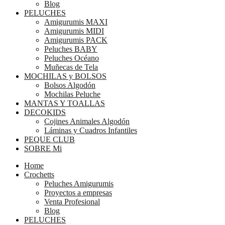
Blog
PELUCHES
Amigurumis MAXI
Amigurumis MIDI
Amigurumis PACK
Peluches BABY
Peluches Océano
Muñecas de Tela
MOCHILAS y BOLSOS
Bolsos Algodón
Mochilas Peluche
MANTAS Y TOALLAS
DECOKIDS
Cojines Animales Algodón
Láminas y Cuadros Infantiles
PEQUE CLUB
SOBRE Mi
Home
Crochetts
Peluches Amigurumis
Proyectos a empresas
Venta Profesional
Blog
PELUCHES