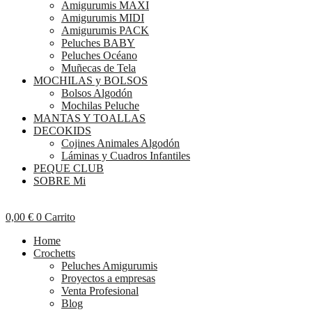
Amigurumis MAXI
Amigurumis MIDI
Amigurumis PACK
Peluches BABY
Peluches Océano
Muñecas de Tela
MOCHILAS y BOLSOS
Bolsos Algodón
Mochilas Peluche
MANTAS Y TOALLAS
DECOKIDS
Cojines Animales Algodón
Láminas y Cuadros Infantiles
PEQUE CLUB
SOBRE Mi
0,00
€
0
Carrito
Home
Crochetts
Peluches Amigurumis
Proyectos a empresas
Venta Profesional
Blog