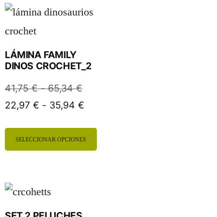
LÁMINA FAMILY
DINOS CROCHET_2
41,75
€
-
65,34
€
22,97
€
-
35,94
€
SELECCIONAR OPCIONES
SET 2 PELUCHES