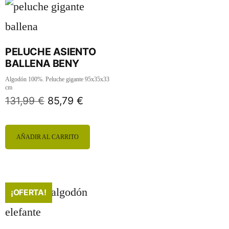
PELUCHE ASIENTO
BALLENA BENY
Algodón 100%. Peluche gigante 95x35x33
cm
131,99
€
85,79
€
AÑADIR AL CARRITO
¡OFERTA!