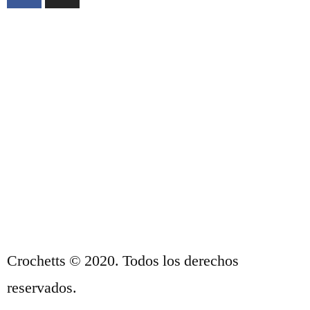
ACERCA DE NOSOTROS
CONDICIONES DE VENTA
POLÍTICA DE PRIVACIDAD Y AVISO
LEGAL
CONTACTO
Crochetts © 2020. Todos los derechos
reservados.