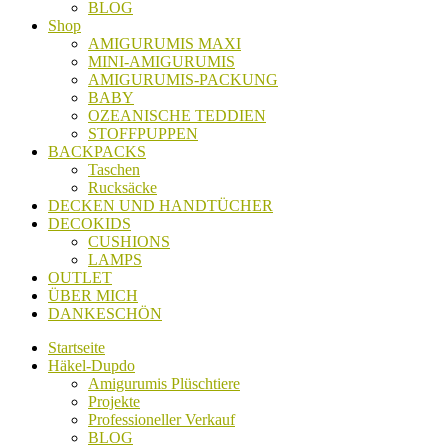
BLOG
Shop
AMIGURUMIS MAXI
MINI-AMIGURUMIS
AMIGURUMIS-PACKUNG
BABY
OZEANISCHE TEDDIEN
STOFFPUPPEN
BACKPACKS
Taschen
Rucksäcke
DECKEN UND HANDTÜCHER
DECOKIDS
CUSHIONS
LAMPS
OUTLET
ÜBER MICH
DANKESCHÖN
Startseite
Häkel-Dupdo
Amigurumis Plüschtiere
Projekte
Professioneller Verkauf
BLOG