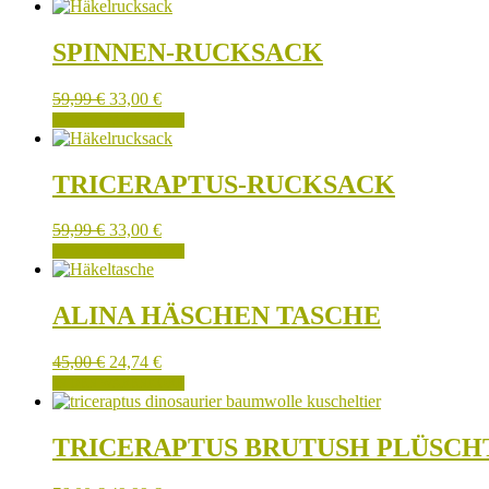
SPINNEN-RUCKSACK
59,99
€
33,00
€
IN DEN WARENKORB
TRICERAPTUS-RUCKSACK
59,99
€
33,00
€
IN DEN WARENKORB
ALINA HÄSCHEN TASCHE
45,00
€
24,74
€
IN DEN WARENKORB
TRICERAPTUS BRUTUSH PLÜSCH