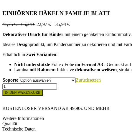
EINHÖRNER HÄKELN FAMILIE BLATT
Preisspanne:
Preisspanne:
41,75
€
–
65,34
€
22,97
€
–
35,94
€
41,75 €
22,97 €
Dekorativer Druck für Kinder
mit einem gehäkelten Einhornmotiv.
bis
bis
65,34 €
35,94 €
Ideales Designprodukt, um Kinderzimmer zu dekorieren und mit Farbe 
Erhältlich in
zwei Varianten
:
Nicht unterstützte
Folie
:
Folie
im Format A3
. Gedruckt au
Lamina
mit Rahmen:
Inklusive
dekorativem
weißem
, strukt
Soporte
Zurücksetzen
EINHÖRNER
HÄKELN
IN DEN WARENKORB
FAMILIE
BLATT
Menge
KOSTENLOSER VERSAND AB 49,90€ UND MEHR
Weitere Informationen
Qualität
Technische Daten