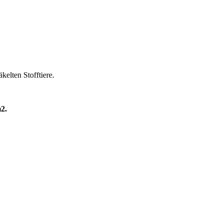
elten Stofftiere.
2.