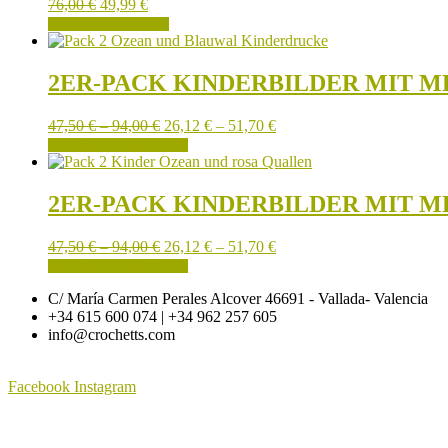
76,00
€
49,99
€
IN DEN WARENKORB
2ER-PACK KINDERBILDER MIT 
Preisspanne:
Preisspanne:
47,50
€
–
94,00
€
26,12
€
–
51,70
€
47,50 €
Dieses
26,12 €
AUSFÜHRUNG WÄHLEN
bis
Produkt
bis
94,00 €
weist
51,70 €
mehrere
2ER-PACK KINDERBILDER MIT 
Varianten
auf.
Preisspanne:
Preisspanne:
47,50
€
–
94,00
€
26,12
€
–
51,70
€
Die
47,50 €
Dieses
26,12 €
AUSFÜHRUNG WÄHLEN
Optionen
bis
Produkt
bis
können
C/ María Carmen Perales Alcover 46691 - Vallada- Valencia
94,00 €
weist
51,70 €
auf
+34 615 600 074 | +34 962 257 605
mehrere
der
info@crochetts.com
Varianten
Produktseite
auf.
gewählt
Die
werden
Facebook
Instagram
Optionen
können
ÜBER UNS
auf
der