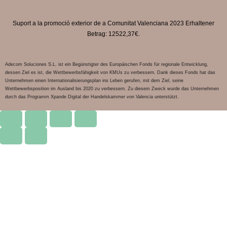
Suport a la promoció exterior de a Comunitat Valenciana 2023 Erhaltener
Betrag: 12522,37€.
Adecom Soluciones S.L. ist ein Begünstigter des Europäischen Fonds für regionale Entwicklung,
dessen Ziel es ist, die Wettbewerbsfähigkeit von KMUs zu verbessern. Dank dieses Fonds hat das
Unternehmen einen Internationalisierungsplan ins Leben gerufen, mit dem Ziel, seine
Wettbewerbsposition im Ausland bis 2020 zu verbessern. Zu diesem Zweck wurde das Unternehmen
durch das Programm Xpande Digital der Handelskammer von Valencia unterstützt.