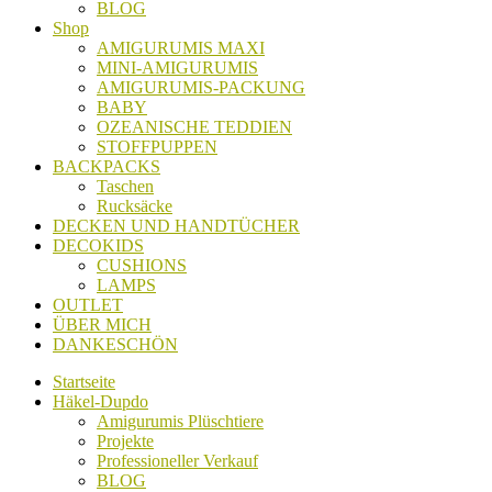
BLOG
Shop
AMIGURUMIS MAXI
MINI-AMIGURUMIS
AMIGURUMIS-PACKUNG
BABY
OZEANISCHE TEDDIEN
STOFFPUPPEN
BACKPACKS
Taschen
Rucksäcke
DECKEN UND HANDTÜCHER
DECOKIDS
CUSHIONS
LAMPS
OUTLET
ÜBER MICH
DANKESCHÖN
Startseite
Häkel-Dupdo
Amigurumis Plüschtiere
Projekte
Professioneller Verkauf
BLOG