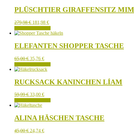
PLÜSCHTIER GIRAFFENSITZ MIM
279,98
€
181,98
€
IN DEN WARENKORB
ELEFANTEN SHOPPER TASCHE
65,00
€
35,76
€
IN DEN WARENKORB
RUCKSACK KANINCHEN LÍAM
59,99
€
33,00
€
IN DEN WARENKORB
ALINA HÄSCHEN TASCHE
45,00
€
24,74
€