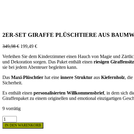
2ER-SET GIRAFFE PLÜSCHTIERE AUS BAUM
349,98
€
199,49
€
Verleihen Sie dem Kinderzimmer einen Hauch von Magie und Zärtlic
und Dekoration sorgen. Das Paket enthält einen
riesigen Giraffensitz
sie bei jedem Abenteuer begleiten kann.
Das
Maxi-Plüschtier
hat eine
innere
Struktur
aus
Kiefernholz
, die
Sicherheit.
Es enthält einen
personalisierten Willkommensbrief
, in dem sich d
Giraffenpaket zu einem originellen und emotional einzigartigen Gesc
9 vorrätig
2ER-
SET
IN DEN WARENKORB
GIRAFFE