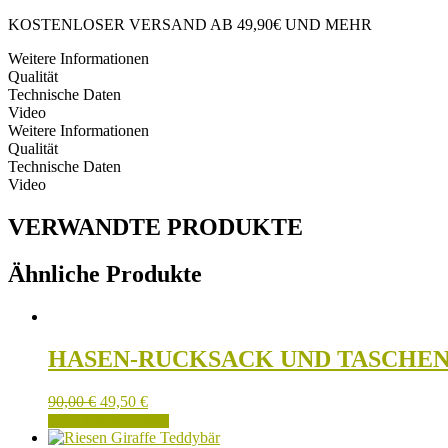
PLÜSCHTIERE
AUS
KOSTENLOSER VERSAND AB 49,90€ UND MEHR
BAUMWOLLE
Menge
Weitere Informationen
Qualität
Technische Daten
Video
Weitere Informationen
Qualität
Technische Daten
Video
VERWANDTE PRODUKTE
Ähnliche Produkte
HASEN-RUCKSACK UND TASCHEN
90,00
€
49,50
€
IN DEN WARENKORB