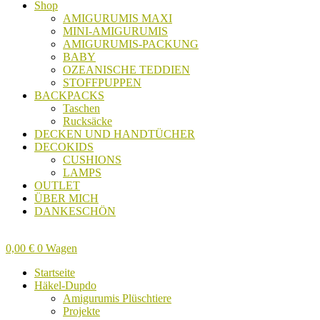
Shop
AMIGURUMIS MAXI
MINI-AMIGURUMIS
AMIGURUMIS-PACKUNG
BABY
OZEANISCHE TEDDIEN
STOFFPUPPEN
BACKPACKS
Taschen
Rucksäcke
DECKEN UND HANDTÜCHER
DECOKIDS
CUSHIONS
LAMPS
OUTLET
ÜBER MICH
DANKESCHÖN
0,00
€
0
Wagen
Startseite
Häkel-Dupdo
Amigurumis Plüschtiere
Projekte