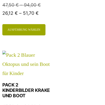
47,50
€
–
94,00
€
26,12
€
–
51,70
€
AUSFÜHRUNG WÄHLEN
PACK 2
KINDERBILDER KRAKE
UND BOOT