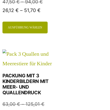
47,50
€
–
94,00
€
26,12
€
–
51,70
€
AUSFÜHRUNG WÄHLEN
PACKUNG MIT 3
KINDERBILDERN MIT
MEER- UND
QUALLENDRUCK
63,00
€
–
125,01
€