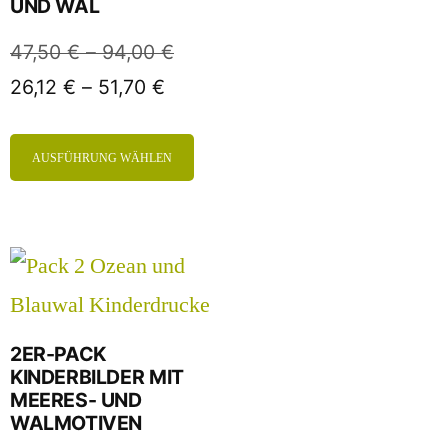
UND WAL
47,50
€
–
94,00
€
26,12
€
–
51,70
€
AUSFÜHRUNG WÄHLEN
2ER-PACK
KINDERBILDER MIT
MEERES- UND
WALMOTIVEN