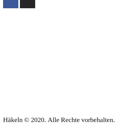
ÜBER UNS
VERKAUFSBEDINGUNGEN
DATENSCHUTZBESTIMMUNGEN UND
RECHTLICHE HINWEISE
KONTAKT
Häkeln © 2020. Alle Rechte vorbehalten.