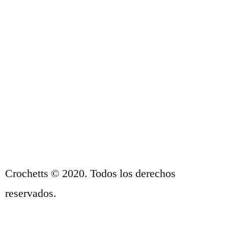
ACERCA DE NOSOTROS
CONDICIONES DE VENTA
POLÍTICA DE PRIVACIDAD Y AVISO
LEGAL
CONTACTO
Crochetts © 2020. Todos los derechos
reservados.