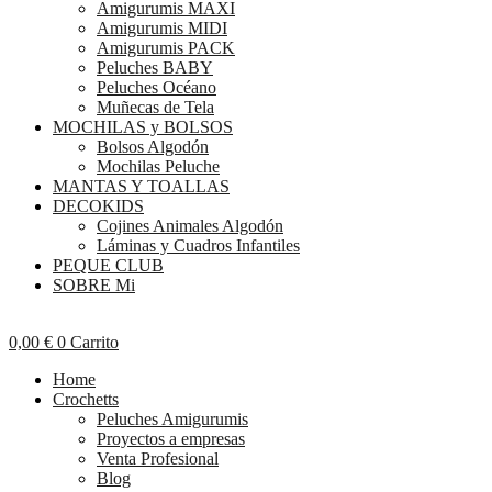
Amigurumis MAXI
Amigurumis MIDI
Amigurumis PACK
Peluches BABY
Peluches Océano
Muñecas de Tela
MOCHILAS y BOLSOS
Bolsos Algodón
Mochilas Peluche
MANTAS Y TOALLAS
DECOKIDS
Cojines Animales Algodón
Láminas y Cuadros Infantiles
PEQUE CLUB
SOBRE Mi
0,00
€
0
Carrito
Home
Crochetts
Peluches Amigurumis
Proyectos a empresas
Venta Profesional
Blog