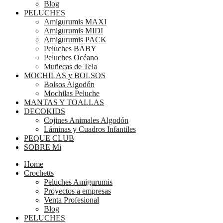
Blog
PELUCHES
Amigurumis MAXI
Amigurumis MIDI
Amigurumis PACK
Peluches BABY
Peluches Océano
Muñecas de Tela
MOCHILAS y BOLSOS
Bolsos Algodón
Mochilas Peluche
MANTAS Y TOALLAS
DECOKIDS
Cojines Animales Algodón
Láminas y Cuadros Infantiles
PEQUE CLUB
SOBRE Mi
Home
Crochetts
Peluches Amigurumis
Proyectos a empresas
Venta Profesional
Blog
PELUCHES