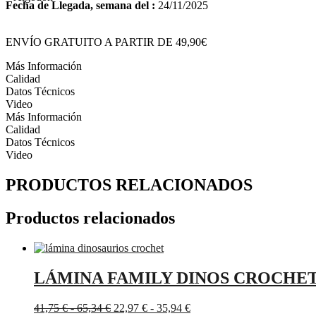
Fecha de Llegada, semana del :
24/11/2025
ENVÍO GRATUITO A PARTIR DE 49,90€
Más Información
Calidad
Datos Técnicos
Video
Más Información
Calidad
Datos Técnicos
Video
PRODUCTOS RELACIONADOS
Productos relacionados
LÁMINA FAMILY DINOS CROCHET
Rango
Rango
41,75
€
-
65,34
€
22,97
€
-
35,94
€