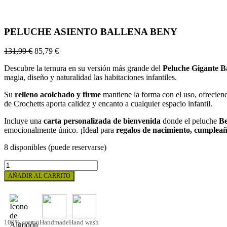
PELUCHE ASIENTO BALLENA BENY
131,99
€
85,79
€
Descubre la ternura en su versión más grande del
Peluche Gigante B
magia, diseño y naturalidad las habitaciones infantiles.
Su
relleno acolchado y firme
mantiene la forma con el uso, ofrecie
de Crochetts aporta calidez y encanto a cualquier espacio infantil.
Incluye una
carta personalizada de bienvenida
donde el peluche
B
emocionalmente único. ¡Ideal para
regalos de nacimiento, cumpleaño
8 disponibles (puede reservarse)
PELUCHE
ASIENTO
AÑADIR AL CARRITO
BALLENA
BENY
cantidad
100% cotton
Handmade
Hand wash