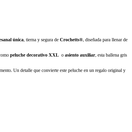
esanal única
, tierna y segura de
Crochetts®
, diseñada para llenar de
o como
peluche decorativo
XXL
o
asiento
auxiliar
, esta ballena gris
mento. Un detalle que convierte este peluche en un regalo original y