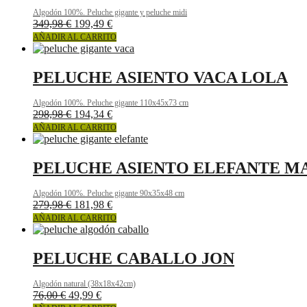
Algodón 100%. Peluche gigante y peluche midi
349,98
€
199,49
€
AÑADIR AL CARRITO
PELUCHE ASIENTO VACA LOLA
Algodón 100%. Peluche gigante 110x45x73 cm
298,98
€
194,34
€
AÑADIR AL CARRITO
PELUCHE ASIENTO ELEFANTE M
Algodón 100%. Peluche gigante 90x35x48 cm
279,98
€
181,98
€
AÑADIR AL CARRITO
PELUCHE CABALLO JON
Algodón natural (38x18x42cm)
76,00
€
49,99
€