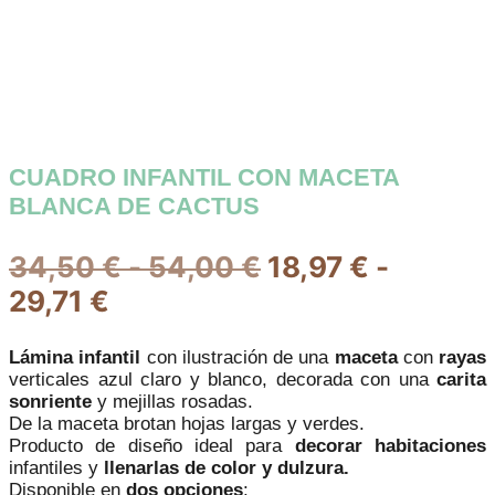
CUADRO INFANTIL CON MACETA
BLANCA DE CACTUS
Rango
34,50
€
-
54,00
€
18,97
€
-
Rango
de
29,71
€
de
precios:
Lámina infantil
con ilustración de una
maceta
con
rayas
precios:
desde
verticales azul claro y blanco, decorada con una
carita
desde
34,50 €
sonriente
y mejillas rosadas.
De la maceta brotan hojas largas y verdes.
18,97 €
hasta
Producto de diseño ideal para
decorar
habitaciones
hasta
54,00 €
infantiles y
llenarlas de color y dulzura.
Disponible en
dos opciones
: