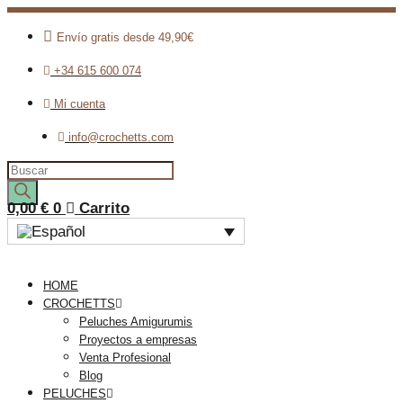
Envío gratis desde 49,90€
+34 615 600 074
Mi cuenta
info@crochetts.com
Búsqueda
de
productos
0,00
€
0
Carrito
HOME
CROCHETTS
Peluches Amigurumis
Proyectos a empresas
Venta Profesional
Blog
PELUCHES