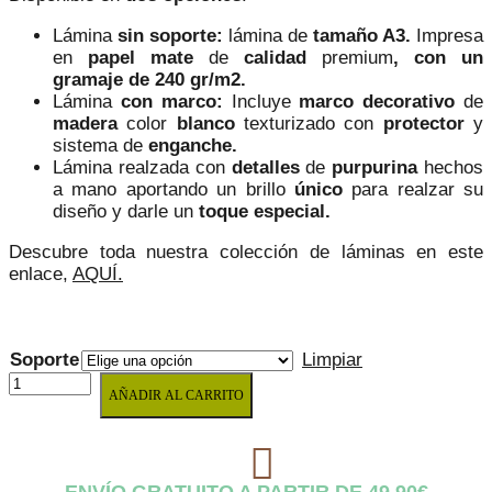
29,71 €
Lámina
sin soporte:
lámina de
tamaño A3
.
Impresa
en
papel mate
de
calidad
premium
, con un
gramaje de 240 gr/m2.
Lámina
con marco:
Incluye
marco decorativo
de
madera
color
blanco
texturizado con
protector
y
sistema de
enganche.
Lámina realzada con
detalles
de
purpurina
hechos
a mano aportando un brillo
único
para realzar su
diseño y darle un
toque especial.
Descubre toda nuestra colección de láminas en este
enlace,
AQUÍ.
Soporte
Limpiar
CUADRO
AÑADIR AL CARRITO
INFANTIL
CON
MACETA
BLANCA
DE