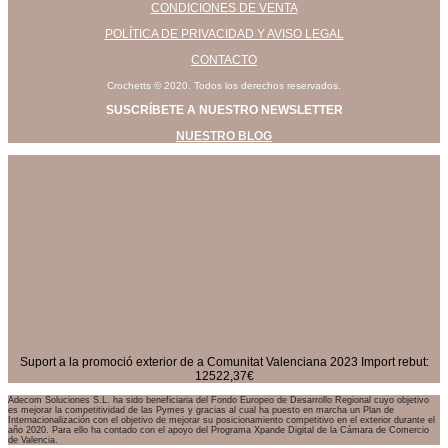
CONDICIONES DE VENTA
POLÍTICA DE PRIVACIDAD Y AVISO LEGAL
CONTACTO
Crochetts © 2020. Todos los derechos reservados.
SUSCRÍBETE A NUESTRO NEWSLETTER
NUESTRO BLOG
Suport a la promoció exterior de a Comunitat Valenciana 2023 Import rebut:
12522,37€
Adecom Soluciones S.L. ha sido beneficiaria del Fondo Europeo de Desarrollo Regional cuyo objetivo
es mejorar la competitividad de las Pymes y gracias al cual ha puesto en marcha un Plan de
Internacionalización con el objetivo de mejorar su posicionamiento competitivo en el exterior durante el
año 2020. Para ello ha contado con el apoyo del Programa Xpande Digital de la Cámara de Comercio
de Valencia.