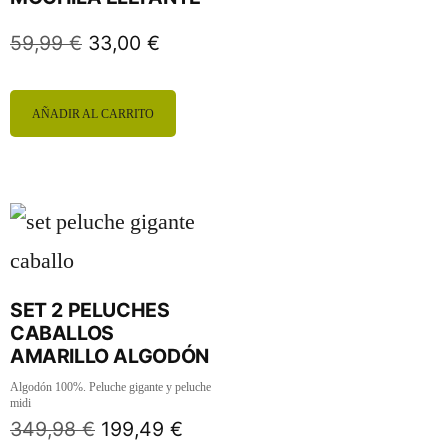
59,99
€
33,00
€
AÑADIR AL CARRITO
SET 2 PELUCHES
CABALLOS
AMARILLO ALGODÓN
Algodón 100%. Peluche gigante y peluche
midi
349,98
€
199,49
€