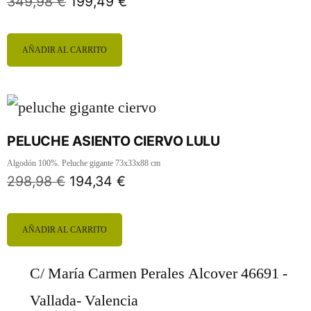
349,98
€
199,49
€
AÑADIR AL CARRITO
PELUCHE ASIENTO CIERVO LULU
Algodón 100%. Peluche gigante 73x33x88 cm
298,98
€
194,34
€
AÑADIR AL CARRITO
C/ María Carmen Perales Alcover 46691 -
Vallada- Valencia