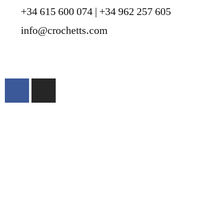
+34 615 600 074 | +34 962 257 605
info@crochetts.com
ACERCA DE NOSOTROS
CONDICIONES DE VENTA
POLÍTICA DE PRIVACIDAD Y AVISO
LEGAL