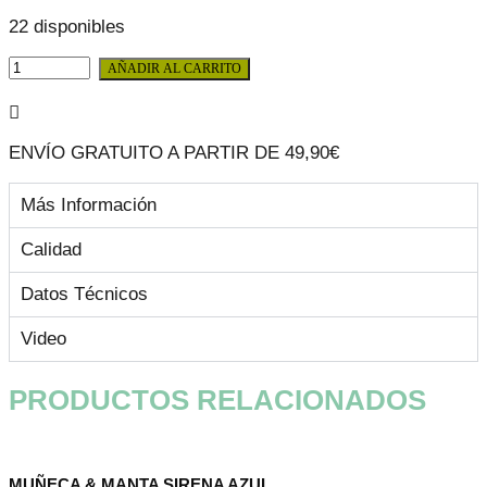
22 disponibles
MANTA
AÑADIR AL CARRITO
SIRENA
TURQUESA
-
60*140CM
ENVÍO GRATUITO A PARTIR DE 49,90€
cantidad
Más Información
Calidad
Datos Técnicos
Video
PRODUCTOS RELACIONADOS
MUÑECA & MANTA SIRENA AZUL