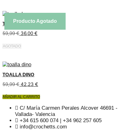
Producto Agotado
TOALLA LEÓN
59,99
€
36,00
€
AGOTADO
TOALLA DINO
El
El
59,99
€
42,23
€
precio
precio
original
actual
AÑADIR AL CARRITO
era:
es:
59,99 €.
42,23 €.
C/ María Carmen Perales Alcover 46691 -
Vallada- Valencia
+34 615 600 074 | +34 962 257 605
info@crochetts.com