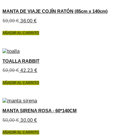
MANTA DE VIAJE COJÍN RATÓN (85cm x 140cm)
59,99
€
36,00
€
AÑADIR AL CARRITO
TOALLA RABBIT
El
El
59,99
€
42,23
€
precio
precio
original
actual
AÑADIR AL CARRITO
era:
es:
59,99 €.
42,23 €.
MANTA SIRENA ROSA - 60*140CM
50,00
€
30,00
€
AÑADIR AL CARRITO