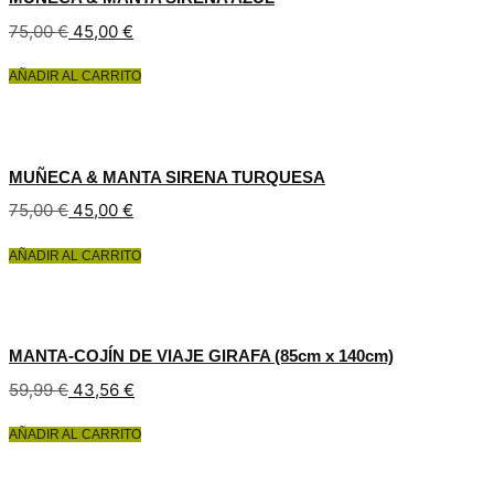
75,00
€
45,00
€
AÑADIR AL CARRITO
MUÑECA & MANTA SIRENA TURQUESA
75,00
€
45,00
€
AÑADIR AL CARRITO
MANTA-COJÍN DE VIAJE GIRAFA (85cm x 140cm)
El
El
59,99
€
43,56
€
precio
precio
original
actual
AÑADIR AL CARRITO
era:
es:
59,99 €.
43,56 €.