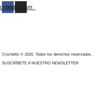
cebook
Instagram
ACERCA DE NOSOTROS
CONDICIONES DE VENTA
POLÍTICA DE PRIVACIDAD Y AVISO LEGAL
CONTACTO
Crochetts © 2020. Todos los derechos reservados.
SUSCRÍBETE A NUESTRO NEWSLETTER
NUESTRO BLOG