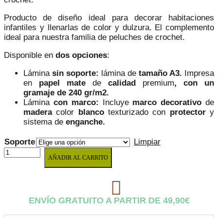
desde
41,75 €
22,97 €
hasta
Producto de diseño ideal para decorar habitaciones
infantiles y llenarlas de color y dulzura. El complemento
hasta
59,29 €
ideal para nuestra familia de peluches de crochet.
32,61 €
Disponible en
dos opciones
:
Lámina
sin soporte:
lámina de
tamaño A3.
Impresa
en
papel mate
de
calidad
premium
, con un
gramaje de 240 gr/m2.
Lámina
con marco:
Incluye
marco decorativo
de
madera
color
blanco
texturizado con
protector
y
sistema de
enganche.
Soporte
Limpiar
LÁMINA
AÑADIR AL CARRITO
PANDA
CROCHET
cantidad
ENVÍO GRATUITO A PARTIR DE 49,90€