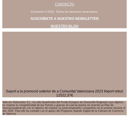
CONTACTO
Crochetts © 2020. Todos los derechos reservados.
SUSCRÍBETE A NUESTRO NEWSLETTER
NUESTRO BLOG
Suport a la promoció exterior de a Comunitat Valenciana 2023 Import rebut:
12522,37€
Adecom Soluciones S.L. ha sido beneficiaria del Fondo Europeo de Desarrollo Regional cuyo objetivo
es mejorar la competitividad de las Pymes y gracias al cual ha puesto en marcha un Plan de
Internacionalización con el objetivo de mejorar su posicionamiento competitivo en el exterior durante el
año 2020. Para ello ha contado con el apoyo del Programa Xpande Digital de la Cámara de Comercio
de Valencia.