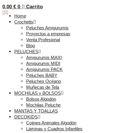
0,00
€
0
Carrito
Home
Crochetts
Peluches Amigurumis
Proyectos a empresas
Venta Profesional
Blog
PELUCHES
Amigurumis MAXI
Amigurumis MIDI
Amigurumis PACK
Peluches BABY
Peluches Océano
Muñecas de Tela
MOCHILAS y BOLSOS
Bolsos Algodón
Mochilas Peluche
MANTAS Y TOALLAS
DECOKIDS
Cojines Animales Algodón
Láminas y Cuadros Infantiles