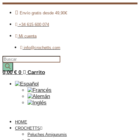
Envío gratis desde 49,90€
+34 615 600 074
Mi cuenta
info@crochetts.com
Búsqueda
de
productos
0,00
€
0
Carrito
HOME
CROCHETTS
Peluches Amigurumis