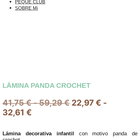
PEQUE CLUB
SOBRE Mi
LÁMINA PANDA CROCHET
Rango
41,75
€
-
59,29
€
22,97
€
-
Rango
de
32,61
€
de
precios:
precios:
desde
Lámina decorativa infantil
con motivo panda de
crochet.