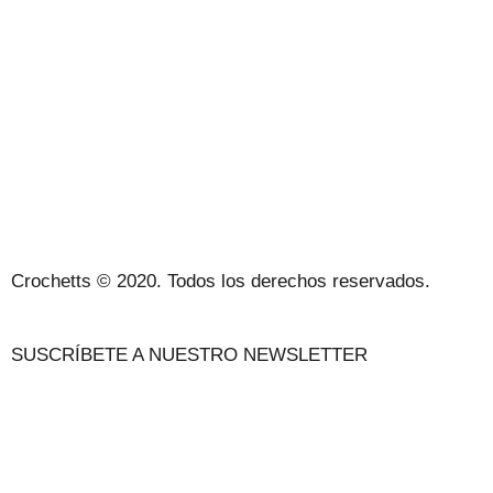
ACERCA DE NOSOTROS
CONDICIONES DE VENTA
POLÍTICA DE PRIVACIDAD Y AVISO LEGAL
CONTACTO
Crochetts © 2020. Todos los derechos reservados.
SUSCRÍBETE A NUESTRO NEWSLETTER
NUESTRO BLOG