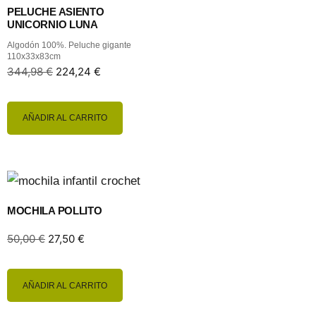
PELUCHE ASIENTO
UNICORNIO LUNA
Algodón 100%. Peluche gigante
110x33x83cm
344,98
€
224,24
€
AÑADIR AL CARRITO
MOCHILA POLLITO
50,00
€
27,50
€
AÑADIR AL CARRITO