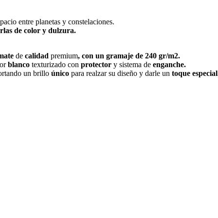
spacio entre planetas y constelaciones.
arlas de color y dulzura.
mate
de
calidad
premium
, con un gramaje de 240 gr/m2.
or
blanco
texturizado con
protector
y sistema de
enganche.
rtando un brillo
único
para realzar su diseño y darle un
toque especial