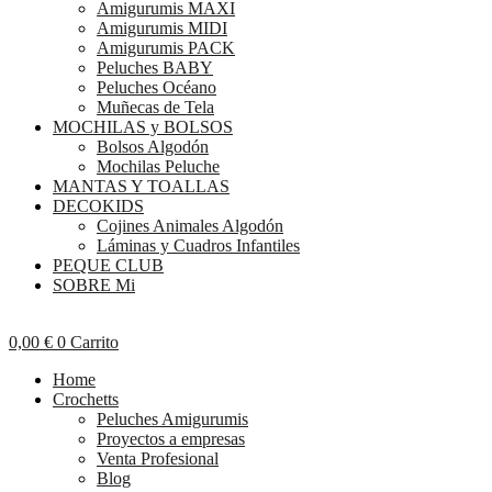
Amigurumis MAXI
Amigurumis MIDI
Amigurumis PACK
Peluches BABY
Peluches Océano
Muñecas de Tela
MOCHILAS y BOLSOS
Bolsos Algodón
Mochilas Peluche
MANTAS Y TOALLAS
DECOKIDS
Cojines Animales Algodón
Láminas y Cuadros Infantiles
PEQUE CLUB
SOBRE Mi
0,00
€
0
Carrito
Home
Crochetts
Peluches Amigurumis
Proyectos a empresas
Venta Profesional
Blog