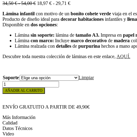
Rango
Rango
34,50
€
-
54,00
€
18,97
€
-
29,71
€
de
de
Lámina infantil
con motivo de un
bonito cohete verde
viaja en el e
precios:
precios:
Producto de diseño ideal para
decorar
habitaciones
infantiles y
llen
desde
desde
Disponible en
dos opciones
:
34,50 €
18,97 €
hasta
hasta
Lámina
sin soporte:
lámina de
tamaño A3
.
Impresa en
papel 
54,00 €
29,71 €
Lámina
con marco:
Incluye
marco decorativo
de
madera
col
Lámina realzada con
detalles
de
purpurina
hechos a mano apo
Descubre toda nuestra colección de láminas en este enlace,
AQUÍ.
Soporte
Limpiar
CUADRO
INFANTIL
AÑADIR AL CARRITO
COHETE
VERDE
EN
ENVÍO GRATUITO A PARTIR DE 49,90€
EL
ESPACIO
Más Información
cantidad
Calidad
Datos Técnicos
Video