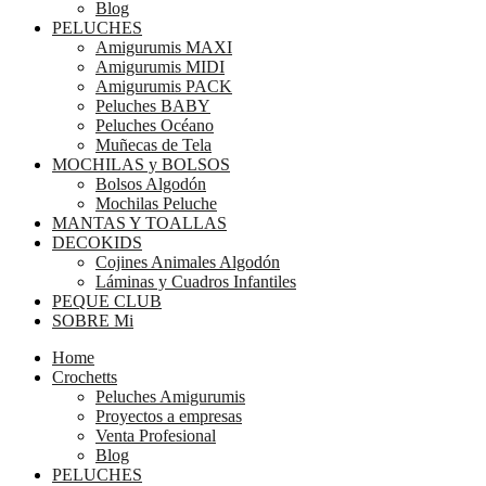
Blog
PELUCHES
Amigurumis MAXI
Amigurumis MIDI
Amigurumis PACK
Peluches BABY
Peluches Océano
Muñecas de Tela
MOCHILAS y BOLSOS
Bolsos Algodón
Mochilas Peluche
MANTAS Y TOALLAS
DECOKIDS
Cojines Animales Algodón
Láminas y Cuadros Infantiles
PEQUE CLUB
SOBRE Mi
Home
Crochetts
Peluches Amigurumis
Proyectos a empresas
Venta Profesional
Blog
PELUCHES