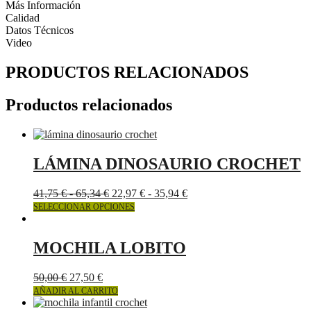
Más Información
Calidad
Datos Técnicos
Video
PRODUCTOS RELACIONADOS
Productos relacionados
LÁMINA DINOSAURIO CROCHET
Rango
Rango
41,75
€
-
65,34
€
22,97
€
-
35,94
€
de
Este
de
SELECCIONAR OPCIONES
precios:
producto
precios:
desde
tiene
desde
41,75 €
múltiples
22,97 €
MOCHILA LOBITO
hasta
variantes.
hasta
65,34 €
Las
35,94 €
50,00
€
27,50
€
opciones
AÑADIR AL CARRITO
se
pueden