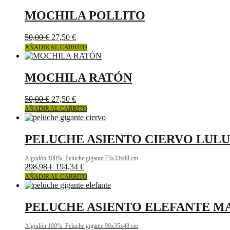
elegir
MOCHILA POLLITO
en
la
página
50,00
€
27,50
€
de
AÑADIR AL CARRITO
producto
MOCHILA RATÓN
50,00
€
27,50
€
AÑADIR AL CARRITO
PELUCHE ASIENTO CIERVO LULU
Algodón 100%. Peluche gigante 73x33x88 cm
298,98
€
194,34
€
AÑADIR AL CARRITO
PELUCHE ASIENTO ELEFANTE M
Algodón 100%. Peluche gigante 90x35x48 cm