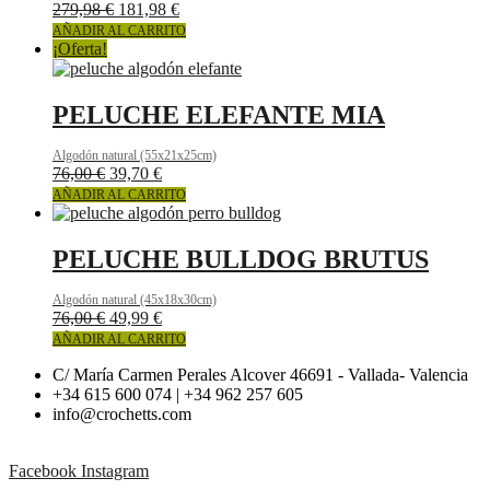
279,98
€
181,98
€
AÑADIR AL CARRITO
¡Oferta!
PELUCHE ELEFANTE MIA
Algodón natural (55x21x25cm)
El
El
76,00
€
39,70
€
precio
precio
AÑADIR AL CARRITO
original
actual
era:
es:
76,00 €.
39,70 €.
PELUCHE BULLDOG BRUTUS
Algodón natural (45x18x30cm)
76,00
€
49,99
€
AÑADIR AL CARRITO
C/ María Carmen Perales Alcover 46691 - Vallada- Valencia
+34 615 600 074 | +34 962 257 605
info@crochetts.com
Facebook
Instagram