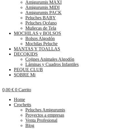
Amigurumis MAXI
Amigurumis MIDI
Amigurumis PACK
Peluches BABY
Peluches Océano
Muñecas de Tela
MOCHILAS y BOLSOS
Bolsos Algodón
Mochilas Peluche
MANTAS Y TOALLAS
DECOKIDS
Cojines Animales Algodón
Láminas y Cuadros Infantiles
PEQUE CLUB
SOBRE Mi
0,00
€
0
Carrito
Home
Crochetts
Peluches Amigurumis
Proyectos a empresas
Venta Profesional
Blog