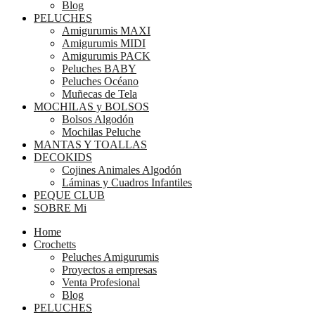
Blog
PELUCHES
Amigurumis MAXI
Amigurumis MIDI
Amigurumis PACK
Peluches BABY
Peluches Océano
Muñecas de Tela
MOCHILAS y BOLSOS
Bolsos Algodón
Mochilas Peluche
MANTAS Y TOALLAS
DECOKIDS
Cojines Animales Algodón
Láminas y Cuadros Infantiles
PEQUE CLUB
SOBRE Mi
Home
Crochetts
Peluches Amigurumis
Proyectos a empresas
Venta Profesional
Blog
PELUCHES