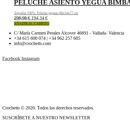
PELUCHE ASIENTO YEGUA BIMB
Algodón 100%. Peluche gigante 88x34x77 cm
298,98
€
194,34
€
AÑADIR AL CARRITO
C/ María Carmen Perales Alcover 46691 - Vallada- Valencia
+34 615 600 074 | +34 962 257 605
info@crochetts.com
Facebook
Instagram
ACERCA DE NOSOTROS
CONDICIONES DE VENTA
POLÍTICA DE PRIVACIDAD Y AVISO LEGAL
CONTACTO
Crochetts © 2020. Todos los derechos reservados.
SUSCRÍBETE A NUESTRO NEWSLETTER
NUESTRO BLOG