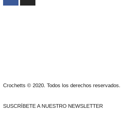
ACERCA DE NOSOTROS
CONDICIONES DE VENTA
POLÍTICA DE PRIVACIDAD Y AVISO LEGAL
CONTACTO
Crochetts © 2020. Todos los derechos reservados.
SUSCRÍBETE A NUESTRO NEWSLETTER
NUESTRO BLOG