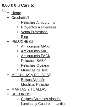
0,00
€
0
Carrito
Home
Crochetts
Peluches Amigurumis
Proyectos a empresas
Venta Profesional
Blog
PELUCHES
Amigurumis MAXI
Amigurumis MIDI
Amigurumis PACK
Peluches BABY
Peluches Océano
Muñecas de Tela
MOCHILAS y BOLSOS
Bolsos Algodón
Mochilas Peluche
MANTAS Y TOALLAS
DECOKIDS
Cojines Animales Algodón
Láminas y Cuadros Infantiles