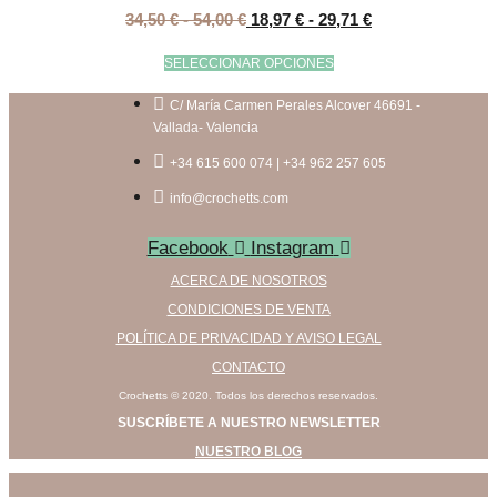
Rango
Rango
34,50
€
-
54,00
€
18,97
€
-
29,71
€
de
de
precios:
precios:
Este
SELECCIONAR OPCIONES
desde
desde
producto
34,50 €
18,97 €
tiene
C/ María Carmen Perales Alcover 46691 -
hasta
hasta
múltiples
Vallada- Valencia
54,00 €
29,71 €
variantes.
+34 615 600 074 | +34 962 257 605
Las
opciones
info@crochetts.com
se
pueden
Facebook
Instagram
elegir
ACERCA DE NOSOTROS
en
la
CONDICIONES DE VENTA
página
POLÍTICA DE PRIVACIDAD Y AVISO LEGAL
de
CONTACTO
producto
Crochetts © 2020. Todos los derechos reservados.
SUSCRÍBETE A NUESTRO NEWSLETTER
NUESTRO BLOG