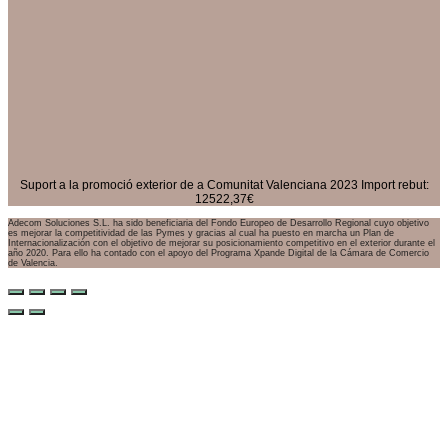
Suport a la promoció exterior de a Comunitat Valenciana 2023 Import rebut:
12522,37€
Adecom Soluciones S.L. ha sido beneficiaria del Fondo Europeo de Desarrollo Regional cuyo objetivo
es mejorar la competitividad de las Pymes y gracias al cual ha puesto en marcha un Plan de
Internacionalización con el objetivo de mejorar su posicionamiento competitivo en el exterior durante el
año 2020. Para ello ha contado con el apoyo del Programa Xpande Digital de la Cámara de Comercio
de Valencia.