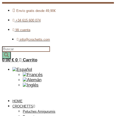
Envío gratis desde 49,90€
+34 615 600 074
Mi cuenta
info@crochetts.com
Búsqueda
de
productos
0,00
€
0
Carrito
HOME
CROCHETTS
Peluches Amigurumis