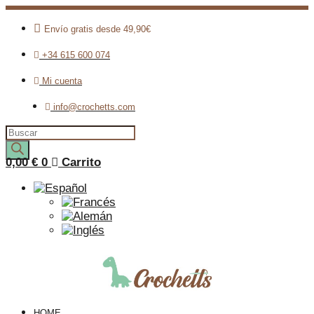
Envío gratis desde 49,90€
+34 615 600 074
Mi cuenta
info@crochetts.com
Búsqueda
de
productos
0,00
€
0
Carrito
HOME