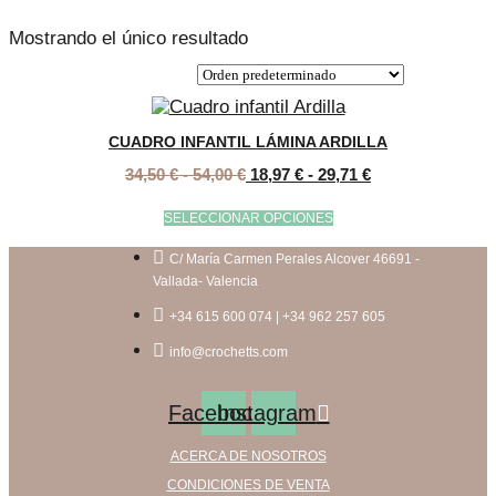
Mostrando el único resultado
CUADRO INFANTIL LÁMINA ARDILLA
Rango
Rango
34,50
€
-
54,00
€
18,97
€
-
29,71
€
de
de
precios:
precios:
Este
SELECCIONAR OPCIONES
desde
desde
producto
34,50 €
18,97 €
tiene
C/ María Carmen Perales Alcover 46691 -
hasta
hasta
múltiples
Vallada- Valencia
54,00 €
29,71 €
variantes.
+34 615 600 074 | +34 962 257 605
Las
opciones
info@crochetts.com
se
pueden
Facebook
Instagram
elegir
en
ACERCA DE NOSOTROS
la
página
CONDICIONES DE VENTA