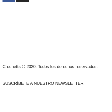
ACERCA DE NOSOTROS
CONDICIONES DE VENTA
POLÍTICA DE PRIVACIDAD Y AVISO LEGAL
CONTACTO
Crochetts © 2020. Todos los derechos reservados.
SUSCRÍBETE A NUESTRO NEWSLETTER
NUESTRO BLOG