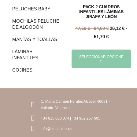
PACK 2 CUADROS
PELUCHES BABY
INFANTILES LÁMINAS
JIRAFA Y LEÓN
MOCHILAS PELUCHE
DE ALGODÓN
47,50
€
-
94,00
€
26,12
€
-
51,70
€
MANTAS Y TOALLAS
LÁMINAS
SELECCIONAR OPCIONE
INFANTILES
S
COJINES
C/ María Carmen Perales Alcover 46691 -
Vallada- Valencia
+34 615 600 074 | +34 962 257 605
info@crochetts.com