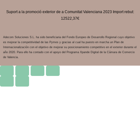
Suport a la promoció exterior de a Comunitat Valenciana 2023 Import rebut:
12522,37€
Adecom Soluciones S.L. ha sido beneficiaria del Fondo Europeo de Desarrollo Regional cuyo objetivo
es mejorar la competitividad de las Pymes y gracias al cual ha puesto en marcha un Plan de
Internacionalización con el objetivo de mejorar su posicionamiento competitivo en el exterior durante el
año 2020. Para ello ha contado con el apoyo del Programa Xpande Digital de la Cámara de Comercio
de Valencia.