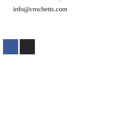
info@crochetts.com
ACERCA DE NOSOTROS
CONDICIONES DE VENTA
POLÍTICA DE PRIVACIDAD Y AVISO
LEGAL