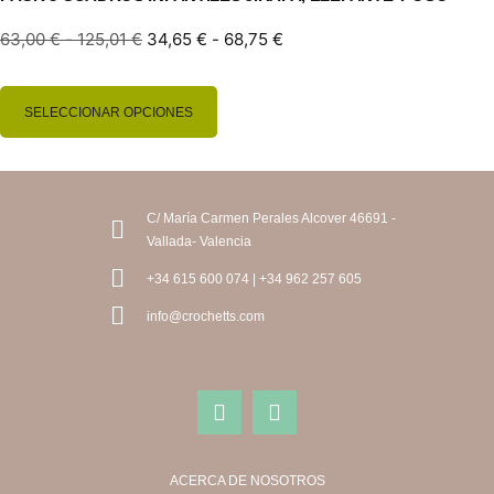
63,00
€
-
125,01
€
34,65
€
-
68,75
€
SELECCIONAR OPCIONES
C/ María Carmen Perales Alcover 46691 -
Vallada- Valencia
+34 615 600 074 | +34 962 257 605
info@crochetts.com
ACERCA DE NOSOTROS