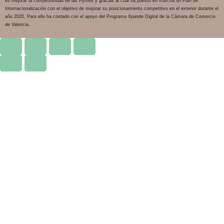
es mejorar la competitividad de las Pymes y gracias al cual ha puesto en marcha un Plan de
Internacionalización con el objetivo de mejorar su posicionamiento competitivo en el exterior durante el
año 2020. Para ello ha contado con el apoyo del Programa Xpande Digital de la Cámara de Comercio
de Valencia.