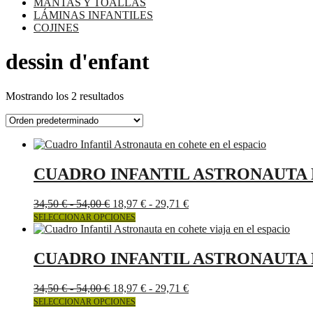
MANTAS Y TOALLAS
LÁMINAS INFANTILES
COJINES
dessin d'enfant
Mostrando los 2 resultados
CUADRO INFANTIL ASTRONAUTA 
Rango
Rango
34,50
€
-
54,00
€
18,97
€
-
29,71
€
de
Este
de
SELECCIONAR OPCIONES
precios:
producto
precios:
desde
tiene
desde
34,50 €
múltiples
18,97 €
CUADRO INFANTIL ASTRONAUTA 
hasta
variantes.
hasta
54,00 €
Las
29,71 €
Rango
Rango
34,50
€
-
54,00
€
18,97
€
-
29,71
€
opciones
de
Este
de
SELECCIONAR OPCIONES
se
precios:
producto
precios: