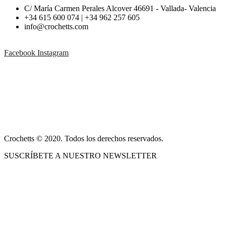
pueden
C/ María Carmen Perales Alcover 46691 - Vallada- Valencia
desde
tiene
desde
elegir
+34 615 600 074 | +34 962 257 605
34,50 €
múltiples
18,97 €
en
info@crochetts.com
hasta
variantes.
hasta
la
54,00 €
Las
29,71 €
página
opciones
de
Facebook
Instagram
se
producto
pueden
ACERCA DE NOSOTROS
elegir
en
CONDICIONES DE VENTA
la
página
POLÍTICA DE PRIVACIDAD Y AVISO LEGAL
de
producto
CONTACTO
Crochetts © 2020. Todos los derechos reservados.
SUSCRÍBETE A NUESTRO NEWSLETTER
NUESTRO BLOG