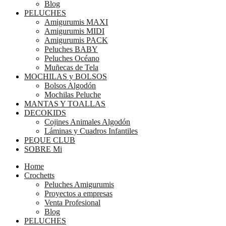
Blog
PELUCHES
Amigurumis MAXI
Amigurumis MIDI
Amigurumis PACK
Peluches BABY
Peluches Océano
Muñecas de Tela
MOCHILAS y BOLSOS
Bolsos Algodón
Mochilas Peluche
MANTAS Y TOALLAS
DECOKIDS
Cojines Animales Algodón
Láminas y Cuadros Infantiles
PEQUE CLUB
SOBRE Mi
Home
Crochetts
Peluches Amigurumis
Proyectos a empresas
Venta Profesional
Blog
PELUCHES