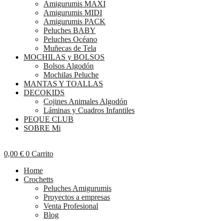
Amigurumis MAXI
Amigurumis MIDI
Amigurumis PACK
Peluches BABY
Peluches Océano
Muñecas de Tela
MOCHILAS y BOLSOS
Bolsos Algodón
Mochilas Peluche
MANTAS Y TOALLAS
DECOKIDS
Cojines Animales Algodón
Láminas y Cuadros Infantiles
PEQUE CLUB
SOBRE Mi
0,00
€
0
Carrito
Home
Crochetts
Peluches Amigurumis
Proyectos a empresas
Venta Profesional
Blog