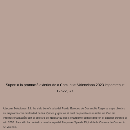
Suport a la promoció exterior de a Comunitat Valenciana 2023 Import rebut:
12522,37€
Adecom Soluciones S.L. ha sido beneficiaria del Fondo Europeo de Desarrollo Regional cuyo objetivo
es mejorar la competitividad de las Pymes y gracias al cual ha puesto en marcha un Plan de
Internacionalización con el objetivo de mejorar su posicionamiento competitivo en el exterior durante el
año 2020. Para ello ha contado con el apoyo del Programa Xpande Digital de la Cámara de Comercio
de Valencia.