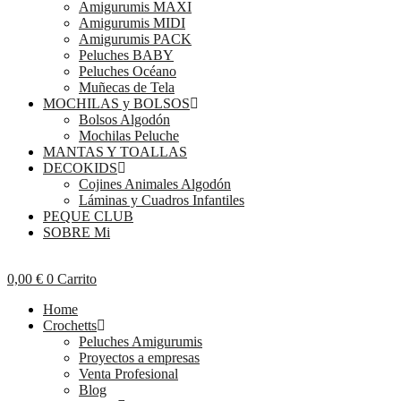
Amigurumis MAXI
Amigurumis MIDI
Amigurumis PACK
Peluches BABY
Peluches Océano
Muñecas de Tela
MOCHILAS y BOLSOS
Bolsos Algodón
Mochilas Peluche
MANTAS Y TOALLAS
DECOKIDS
Cojines Animales Algodón
Láminas y Cuadros Infantiles
PEQUE CLUB
SOBRE Mi
0,00
€
0
Carrito
Home
Crochetts
Peluches Amigurumis
Proyectos a empresas
Venta Profesional
Blog