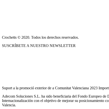
ACERCA DE NOSOTROS
CONDICIONES DE VENTA
POLÍTICA DE PRIVACIDAD Y AVISO LEGAL
CONTACTO
Crochetts © 2020. Todos los derechos reservados.
SUSCRÍBETE A NUESTRO NEWSLETTER
NUESTRO BLOG
Suport a la promoció exterior de a Comunitat Valenciana 2023 Import
Adecom Soluciones S.L. ha sido beneficiaria del Fondo Europeo de De
Internacionalización con el objetivo de mejorar su posicionamiento c
Valencia.