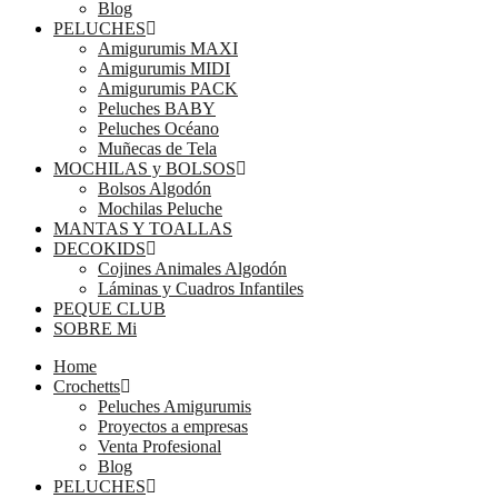
Blog
PELUCHES
Amigurumis MAXI
Amigurumis MIDI
Amigurumis PACK
Peluches BABY
Peluches Océano
Muñecas de Tela
MOCHILAS y BOLSOS
Bolsos Algodón
Mochilas Peluche
MANTAS Y TOALLAS
DECOKIDS
Cojines Animales Algodón
Láminas y Cuadros Infantiles
PEQUE CLUB
SOBRE Mi
Home
Crochetts
Peluches Amigurumis
Proyectos a empresas
Venta Profesional
Blog
PELUCHES