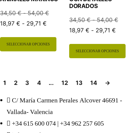
DORADOS
pueden
ele
Rango
34,50
€
-
54,00
€
elegir
en
Rang
34,50
€
-
54,00
€
Rango
de
18,97
€
-
29,71
€
en
la
Rango
de
18,97
€
-
29,71
€
de
precios:
de
preci
la
pá
Este
precios:
desde
SELECCIONAR OPCIONES
Es
precio
desd
página
de
SELECCIONAR OPCIONES
producto
desde
34,50 €
pr
desde
34,5
de
pr
18,97 €
hasta
tiene
18,97 
hasta
tie
hasta
54,00 €
producto
múltiples
hasta
54,0
1
2
3
4
...
12
13
14
→
mú
29,71 €
variantes.
29,71 
var
C/ María Carmen Perales Alcover 46691 -
Las
La
Vallada- Valencia
opciones
op
+34 615 600 074 | +34 962 257 605
se
se