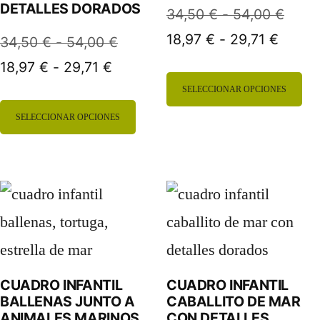
DETALLES DORADOS
Rang
34,50
€
-
54,00
€
pueden
ele
Rango
de
18,97
€
-
29,71
€
Rango
34,50
€
-
54,00
€
elegir
en
de
preci
Rango
de
18,97
€
-
29,71
€
en
la
Es
precio
desd
de
precios:
SELECCIONAR OPCIONES
la
pá
Este
pr
desde
34,5
precios:
desde
SELECCIONAR OPCIONES
página
de
18,97 
hasta
producto
tie
desde
34,50 €
hasta
54,0
de
pr
18,97 €
hasta
tiene
mú
29,71 
hasta
54,00 €
producto
múltiples
var
29,71 €
variantes.
La
Las
op
opciones
se
CUADRO INFANTIL
CUADRO INFANTIL
BALLENAS JUNTO A
CABALLITO DE MAR
se
pu
ANIMALES MARINOS
CON DETALLES