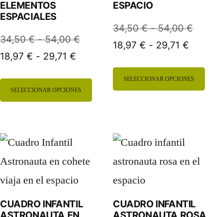
en
ELEMENTOS
ESPACIO
pu
ESPACIALES
la
ele
Rang
34,50
€
-
54,00
€
Rango
34,50
€
-
54,00
€
página
en
Rango
de
18,97
€
-
29,71
€
Rango
de
18,97
€
-
29,71
€
de
de
preci
la
de
precios:
Es
producto
precio
desd
pá
SELECCIONAR OPCIONES
Este
precios:
desde
SELECCIONAR OPCIONES
pr
desde
34,5
de
producto
desde
34,50 €
18,97 
hasta
tie
pr
18,97 €
hasta
tiene
hasta
54,0
mú
hasta
54,00 €
múltiples
29,71 
var
29,71 €
variantes.
La
Las
op
opciones
CUADRO INFANTIL
CUADRO INFANTIL
se
ASTRONAUTA EN
ASTRONAUTA ROSA