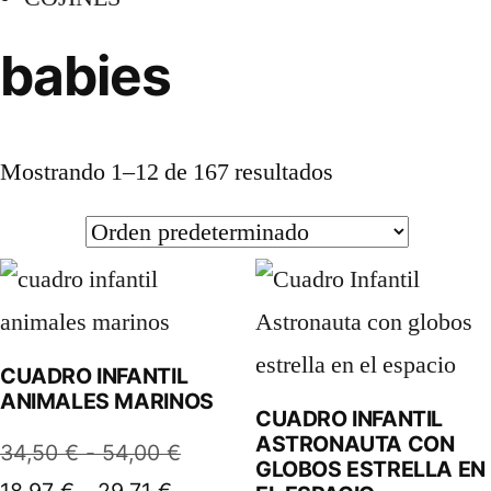
babies
Mostrando 1–12 de 167 resultados
CUADRO INFANTIL
ANIMALES MARINOS
CUADRO INFANTIL
ASTRONAUTA CON
Rango
34,50
€
-
54,00
€
GLOBOS ESTRELLA EN
Rango
de
18,97
€
-
29,71
€