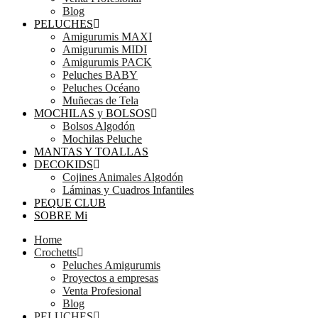
Blog
PELUCHES
Amigurumis MAXI
Amigurumis MIDI
Amigurumis PACK
Peluches BABY
Peluches Océano
Muñecas de Tela
MOCHILAS y BOLSOS
Bolsos Algodón
Mochilas Peluche
MANTAS Y TOALLAS
DECOKIDS
Cojines Animales Algodón
Láminas y Cuadros Infantiles
PEQUE CLUB
SOBRE Mi
Home
Crochetts
Peluches Amigurumis
Proyectos a empresas
Venta Profesional
Blog
PELUCHES