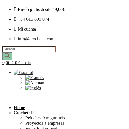
Envío gratis desde 49,90€
+34 615 600 074
Mi cuenta
info@crochetts.com
Búsqueda
de
productos
0,00
€
0
Carrito
Home
Crochetts
Peluches Amigurumis
Proyectos a empresas
Venta Profesional