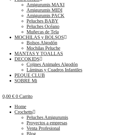
Amigurumis MAXI
Amigurumis MIDI
Amigurumis PACK
Peluches BABY
Peluches Océano
Muñecas de Tela
MOCHILAS y BOLSOS
Bolsos Algodón
Mochilas Peluche
MANTAS Y TOALLAS
DECOKIDS
Cojines Animales Algodón
Láminas y Cuadros Infantiles
PEQUE CLUB
SOBRE Mi
0,00
€
0
Carrito
Home
Crochetts
Peluches Amigurumis
Proyectos a empresas
Venta Profesional
Blog