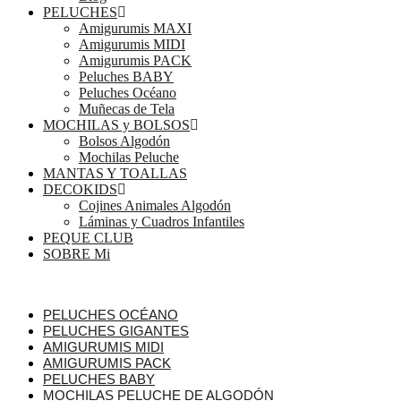
PELUCHES
Amigurumis MAXI
Amigurumis MIDI
Amigurumis PACK
Peluches BABY
Peluches Océano
Muñecas de Tela
MOCHILAS y BOLSOS
Bolsos Algodón
Mochilas Peluche
MANTAS Y TOALLAS
DECOKIDS
Cojines Animales Algodón
Láminas y Cuadros Infantiles
PEQUE CLUB
SOBRE Mi
PELUCHES OCÉANO
PELUCHES GIGANTES
AMIGURUMIS MIDI
AMIGURUMIS PACK
PELUCHES BABY
MOCHILAS PELUCHE DE ALGODÓN