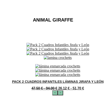
ANIMAL GIRAFFE
PACK 2 CUADROS INFANTILES LÁMINAS JIRAFA Y LEÓN
Rango
Rango
47,50
€
-
94,00
€
26,12
€
-
51,70
€
de
de
<
>
precios:
precios:
Este
SELECCIONAR OPCIONES
desde
desde
producto
47,50 €
26,12 €
tiene