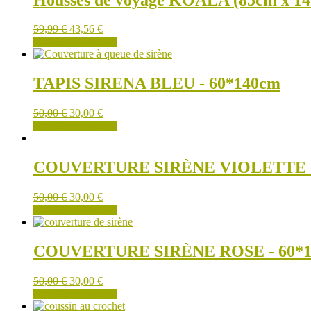
Le
Le
59,99
€
43,56
€
prix
prix
AJOUTER AU PANIER
initial
actuel
était :
est :
59,99 €.
43,56 €.
TAPIS SIRENA BLEU - 60*140cm
50,00
€
30,00
€
AJOUTER AU PANIER
COUVERTURE SIRÈNE VIOLETTE -
50,00
€
30,00
€
AJOUTER AU PANIER
COUVERTURE SIRÈNE ROSE - 60*
50,00
€
30,00
€
AJOUTER AU PANIER