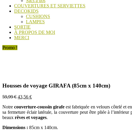
Sacs à dos
COUVERTURES ET SERVIETTES
DECOKIDS
CUSHIONS
LAMPES
SORTIE
À PROPOS DE MOI
MERCI
Promo !
Housses de voyage GIRAFA (85cm x 140cm)
Le
Le
59,99
€
43,56
€
prix
prix
Notre
couverture-coussin girafe
est fabriquée en velours côtelé et en
initial
actuel
sa fermeture éclair latérale, la couverture peut être pliée à l’intérieu
était :
est :
beaux
rêves et voyages
.
59,99 €.
43,56 €.
Dimensions :
85cm x 140cm.