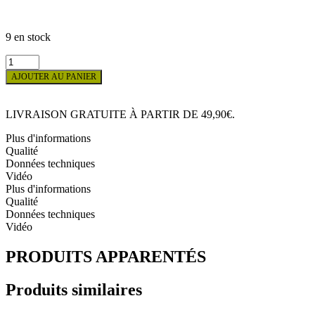
9 en stock
quantité
de
AJOUTER AU PANIER
Housses
de
voyage
LIVRAISON GRATUITE À PARTIR DE 49,90€.
GIRAFA
(85cm
Plus d'informations
x
Qualité
140cm)
Données techniques
Vidéo
Plus d'informations
Qualité
Données techniques
Vidéo
PRODUITS APPARENTÉS
Produits similaires