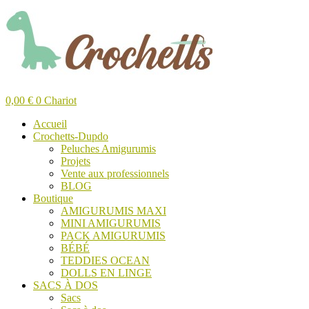
0,00
€
0
Chariot
Accueil
Crochetts-Dupdo
Peluches Amigurumis
Projets
Vente aux professionnels
BLOG
Boutique
AMIGURUMIS MAXI
MINI AMIGURUMIS
PACK AMIGURUMIS
BÉBÉ
TEDDIES OCEAN
DOLLS EN LINGE
SACS À DOS
Sacs