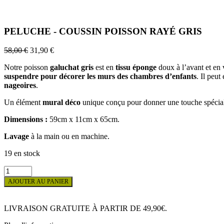
PELUCHE - COUSSIN POISSON RAYÉ GRIS
58,00
€
31,90
€
Notre poisson
galuchat gris
est en
tissu éponge
doux à l’avant et en v
suspendre pour décorer les murs des chambres d’enfants
. Il peu
nageoires
.
Un élément
mural déco
unique conçu pour donner une touche spécia
Dimensions :
59cm x 11cm x 65cm.
Lavage
à la main ou en machine.
19 en stock
quantité
de
AJOUTER AU PANIER
PELUCHE
-
COUSSIN
LIVRAISON GRATUITE À PARTIR DE 49,90€.
POISSON
RAYÉ