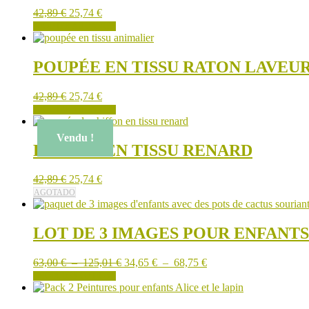
42,89
€
25,74
€
AJOUTER AU PANIER
POUPÉE EN TISSU RATON LAVEU
42,89
€
25,74
€
AJOUTER AU PANIER
Vendu !
POUPÉE EN TISSU RENARD
42,89
€
25,74
€
AGOTADO
LOT DE 3 IMAGES POUR ENFANTS
Plage
Plage
63,00
€
–
125,01
€
34,65
€
–
68,75
€
Ce
de
de
CHOIX DES OPTIONS
produit
prix :
prix :
a
63,00 €
34,65 €