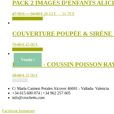
plusieurs
à
à
PACK 2 IMAGES D’ENFANTS ALICI
variations.
125,01 €
68,75 €
Les
Plage
Plage
47,50
€
–
94,00
€
26,12
€
–
51,70
€
options
de
Ce
de
CHOIX DES OPTIONS
peuvent
prix :
produit
prix :
être
47,50 €
a
26,12 €
choisies
à
plusieurs
à
COUVERTURE POUPÉE & SIRÈNE
sur
94,00 €
variations.
51,70 €
la
Les
page
75,00
€
45,00
€
options
du
AJOUTER AU PANIER
peuvent
produit
être
choisies
Vendu !
PELUCHE - COUSSIN POISSON RA
sur
la
page
58,00
€
31,90
€
du
AGOTADO
produit
C/ María Carmen Perales Alcover 46691 - Vallada- Valencia
+34 615 600 074 | +34 962 257 605
info@crochetts.com
Facebook
Instagram