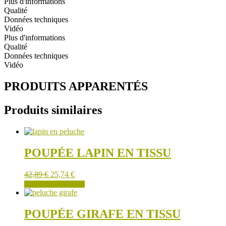
Plus d'informations
GRIS
Qualité
Données techniques
Vidéo
Plus d'informations
Qualité
Données techniques
Vidéo
PRODUITS APPARENTÉS
Produits similaires
POUPÉE LAPIN EN TISSU
42,89
€
25,74
€
AJOUTER AU PANIER
POUPÉE GIRAFE EN TISSU