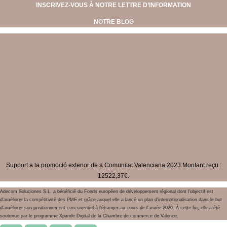
INSCRIVEZ-VOUS À NOTRE LETTRE D’INFORMATION
NOTRE BLOG
Support a la promoció exterior de a Comunitat Valenciana 2023 Montant reçu :
12522,37€.
Adecom Soluciones S.L. a bénéficié du Fonds européen de développement régional dont l’objectif est
d’améliorer la compétitivité des PME et grâce auquel elle a lancé un plan d’internationalisation dans le but
d’améliorer son positionnement concurrentiel à l’étranger au cours de l’année 2020. À cette fin, elle a été
soutenue par le programme Xpande Digital de la Chambre de commerce de Valence.