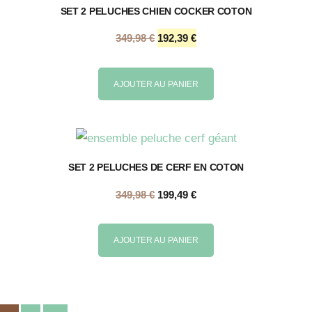
SET 2 PELUCHES CHIEN COCKER COTON
Le
Le
349,98
€
192,39
€
prix
prix
initial
actuel
AJOUTER AU PANIER
était :
est :
349,98 €.
192,39 €.
SET 2 PELUCHES DE CERF EN COTON
349,98
€
199,49
€
AJOUTER AU PANIER