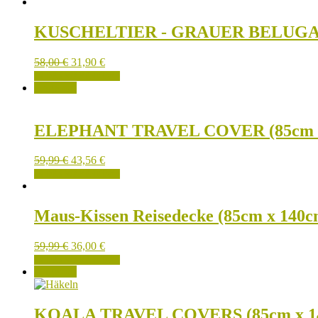
KUSCHELTIER - GRAUER BELUGA
58,00
€
31,90
€
IN DEN WARENKORB
Angebot!
ELEPHANT TRAVEL COVER (85cm x
Ursprünglicher
Aktueller
59,99
€
43,56
€
Preis
Preis
IN DEN WARENKORB
war:
ist:
59,99 €
43,56 €.
Maus-Kissen Reisedecke (85cm x 140c
59,99
€
36,00
€
IN DEN WARENKORB
Angebot!
KOALA TRAVEL COVERS (85cm x 1