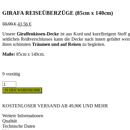
GIRAFA REISEÜBERZÜGE (85cm x 140cm)
Ursprünglicher
Aktueller
59,99
€
43,56
€
Preis
Preis
Unsere
Giraffenkissen-Decke
ist aus Kord und kurzflorigem Stoff ge
war:
ist:
seitlichen Reißverschlusses kann die Decke nach innen gefaltet we
59,99 €
43,56 €.
ihren schönsten
Träumen und auf Reisen
zu begleiten.
Maße:
85cm x 140cm.
9 vorrätig
GIRAFA
REISEÜBERZÜGE
IN DEN WARENKORB
(85cm
x
140cm)
KOSTENLOSER VERSAND AB 49,90€ UND MEHR
Menge
Weitere Informationen
Qualität
Technische Daten