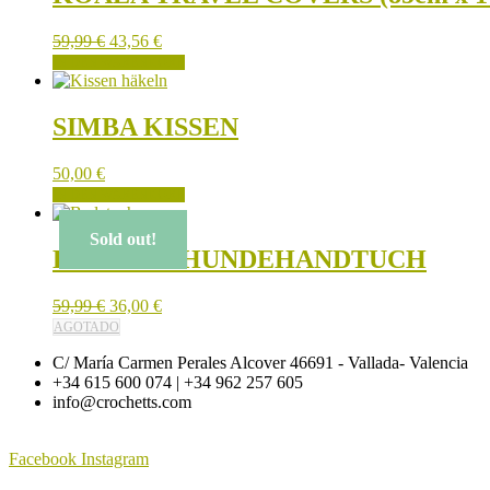
Ursprünglicher
Aktueller
59,99
€
43,56
€
Preis
Preis
IN DEN WARENKORB
war:
ist:
59,99 €
43,56 €.
SIMBA KISSEN
50,00
€
IN DEN WARENKORB
Sold out!
ELEFANT HUNDEHANDTUCH
59,99
€
36,00
€
AGOTADO
C/ María Carmen Perales Alcover 46691 - Vallada- Valencia
+34 615 600 074 | +34 962 257 605
info@crochetts.com
Facebook
Instagram