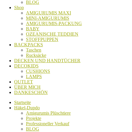
BLOG
Shop
AMIGURUMIS MAXI
MINI-AMIGURUMIS
AMIGURUMIS-PACKUNG
BABY
OZEANISCHE TEDDIEN
STOFFPUPPEN
BACKPACKS
Taschen
Rucksäcke
DECKEN UND HANDTÜCHER
DECOKIDS
CUSHIONS
LAMPS
OUTLET
ÜBER MICH
DANKESCHÖN
Startseite
Häkel-Dupdo
Amigurumis Plüschtiere
Projekte
Professioneller Verkauf
BLOG