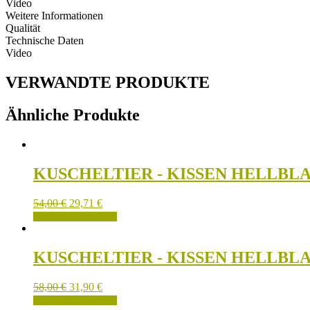
Video
Weitere Informationen
Qualität
Technische Daten
Video
VERWANDTE PRODUKTE
Ähnliche Produkte
KUSCHELTIER - KISSEN HELLBL
54,00
€
29,71
€
IN DEN WARENKORB
KUSCHELTIER - KISSEN HELLBL
58,00
€
31,90
€
IN DEN WARENKORB