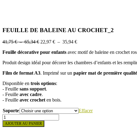
FEUILLE DE BALEINE AU CROCHET_2
Plage
Plage
41,75
€
–
65,34
€
22,97
€
–
35,94
€
de
de
Feuille décorative pour enfants
avec motif de baleine en crochet ros
prix :
prix :
41,75 €
22,97 €
Produit design idéal pour décorer les chambres d’enfants et les rempli
à
à
65,34 €
35,94 €
Film de format A3
. Imprimé sur un
papier mat de première qualit
Disponible en
trois options
:
- Feuille
sans support
.
- Feuille
avec cadre
.
- Feuille
avec crochet
en bois.
Soporte
Effacer
quantité
de
AJOUTER AU PANIER
FEUILLE
DE