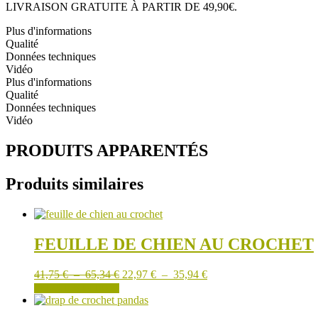
BALEINE
LIVRAISON GRATUITE À PARTIR DE 49,90€.
AU
CROCHET_2
Plus d'informations
Qualité
Données techniques
Vidéo
Plus d'informations
Qualité
Données techniques
Vidéo
PRODUITS APPARENTÉS
Produits similaires
FEUILLE DE CHIEN AU CROCHET
Plage
Plage
41,75
€
–
65,34
€
22,97
€
–
35,94
€
de
Ce
de
CHOIX DES OPTIONS
prix :
produit
prix :
41,75 €
a
22,97 €