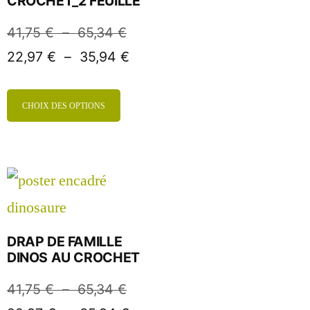
CROCHET_2 FEUILLE
41,75
€
–
65,34
€
22,97
€
–
35,94
€
CHOIX DES OPTIONS
DRAP DE FAMILLE
DINOS AU CROCHET
41,75
€
–
65,34
€