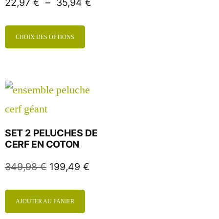
22,97
€
–
35,94
€
CHOIX DES OPTIONS
SET 2 PELUCHES DE
CERF EN COTON
349,98
€
199,49
€
AJOUTER AU PANIER