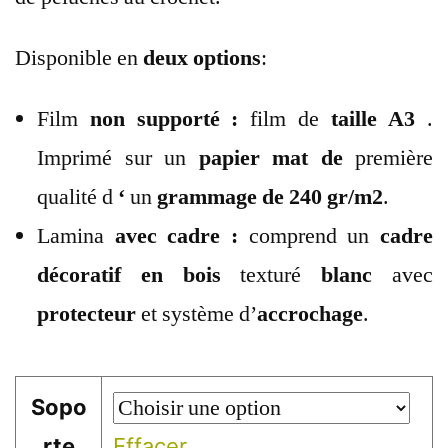
Disponible en
deux options
:
Film
non supporté :
film de
taille A3
.
Imprimé sur un
papier mat de
première
qualité d
‘
un
grammage de 240 gr/m2
.
Lamina
avec cadre :
comprend un
cadre
décoratif
en bois
texturé
blanc
avec
protecteur
et système d’
accrochage
.
Sopo
rte
Effacer