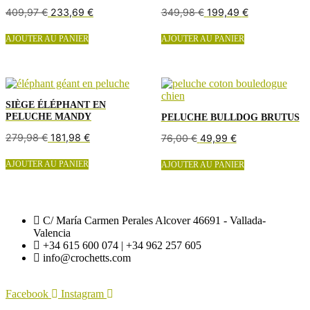
être
être
409,97
€
233,69
€
349,98
€
199,49
€
choisies
choisies
sur
sur
AJOUTER AU PANIER
AJOUTER AU PANIER
la
la
page
page
du
du
produit
produit
SIÈGE ÉLÉPHANT EN
PELUCHE MANDY
PELUCHE BULLDOG BRUTUS
279,98
€
181,98
€
76,00
€
49,99
€
AJOUTER AU PANIER
AJOUTER AU PANIER
C/ María Carmen Perales Alcover 46691 - Vallada-
Valencia
+34 615 600 074 | +34 962 257 605
info@crochetts.com
Facebook
Instagram