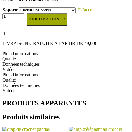
Soporte
Effacer
quantité
AJOUTER AU PANIER
de
DRAP
À
BASCULE
AU
LIVRAISON GRATUITE À PARTIR DE 49,90€.
CROCHET
Plus d'informations
Qualité
Données techniques
Vidéo
Plus d'informations
Qualité
Données techniques
Vidéo
PRODUITS APPARENTÉS
Produits similaires