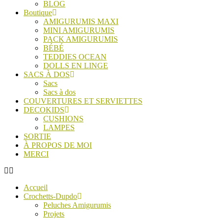
BLOG
Boutique
AMIGURUMIS MAXI
MINI AMIGURUMIS
PACK AMIGURUMIS
BÉBÉ
TEDDIES OCEAN
DOLLS EN LINGE
SACS À DOS
Sacs
Sacs à dos
COUVERTURES ET SERVIETTES
DECOKIDS
CUSHIONS
LAMPES
SORTIE
À PROPOS DE MOI
MERCI
Accueil
Crochetts-Dupdo
Peluches Amigurumis
Projets