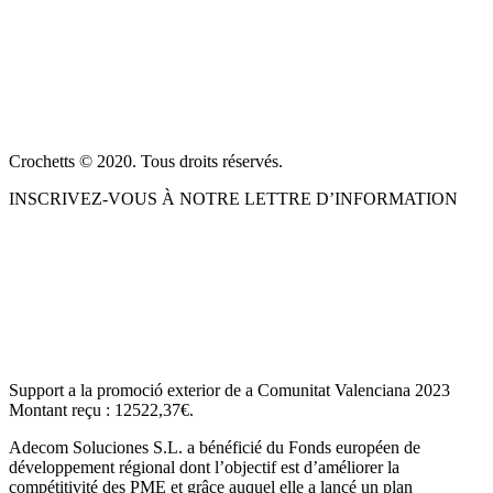
À PROPOS DE NOUS
CONDITIONS DE VENTE
POLITIQUE DE CONFIDENTIALITÉ ET AVIS JURIDIQUE
CONTACT
Crochetts © 2020. Tous droits réservés.
INSCRIVEZ-VOUS À NOTRE LETTRE D’INFORMATION
NOTRE BLOG
Support a la promoció exterior de a Comunitat Valenciana 2023
Montant reçu : 12522,37€.
Adecom Soluciones S.L. a bénéficié du Fonds européen de
développement régional dont l’objectif est d’améliorer la
compétitivité des PME et grâce auquel elle a lancé un plan