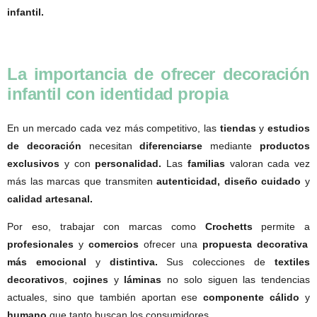
infantil.
La importancia de ofrecer decoración
infantil con identidad propia
En un mercado cada vez más competitivo, las
tiendas
y
estudios
de decoración
necesitan
diferenciarse
mediante
productos
exclusivos
y con
personalidad.
Las
familias
valoran cada vez
más las marcas que transmiten
autenticidad, diseño cuidado
y
calidad artesanal.
Por eso, trabajar con marcas como
Crochetts
permite a
profesionales
y
comercios
ofrecer una
propuesta decorativa
más emocional
y
distintiva.
Sus colecciones de
textiles
decorativos
,
cojines
y
láminas
no solo siguen las tendencias
actuales, sino que también aportan ese
componente cálido
y
humano
que tanto buscan los consumidores.