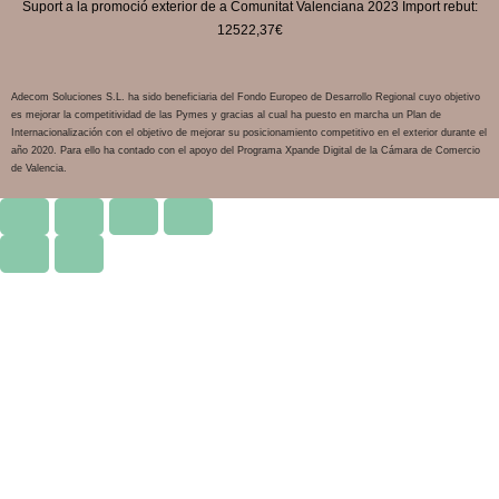
Suport a la promoció exterior de a Comunitat Valenciana 2023 Import rebut:
12522,37€
Adecom Soluciones S.L. ha sido beneficiaria del Fondo Europeo de Desarrollo Regional cuyo objetivo
es mejorar la competitividad de las Pymes y gracias al cual ha puesto en marcha un Plan de
Internacionalización con el objetivo de mejorar su posicionamiento competitivo en el exterior durante el
año 2020. Para ello ha contado con el apoyo del Programa Xpande Digital de la Cámara de Comercio
de Valencia.