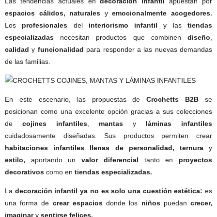
Las tendencias actuales en
decoración infantil
apuestan por
espacios cálidos, naturales
y
emocionalmente acogedores.
Los
profesionales
del
interiorismo infantil
y las
tiendas
especializadas
necesitan productos que combinen
diseño
,
calidad
y
funcionalidad
para responder a las nuevas demandas
de las familias.
En este escenario, las propuestas de
Crochetts B2B
se
posicionan como una excelente opción gracias a sus colecciones
de
cojines infantiles
,
mantas
y
láminas infantiles
cuidadosamente diseñadas. Sus productos permiten crear
habitaciones infantiles
llenas de personalidad, ternura
y
estilo,
aportando un
valor diferencial
tanto en
proyectos
decorativos
como en
tiendas especializadas.
La
decoración infantil ya no es solo una cuestión estética:
es
una forma de
crear espacios
donde los
niños
puedan
crecer,
imaginar
y
sentirse felices.