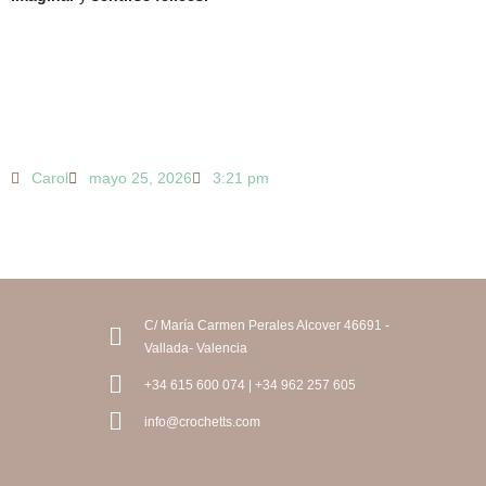
Carol
mayo 25, 2026
3:21 pm
C/ María Carmen Perales Alcover 46691 -
Vallada- Valencia
+34 615 600 074 | +34 962 257 605
info@crochetts.com