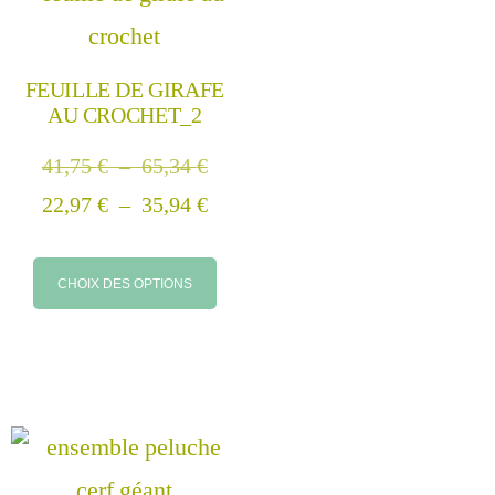
FEUILLE DE GIRAFE
AU CROCHET_2
41,75
€
–
65,34
€
22,97
€
–
35,94
€
CHOIX DES OPTIONS