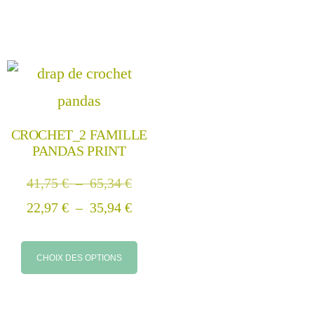
CROCHET_2 FAMILLE
PANDAS PRINT
41,75
€
–
65,34
€
22,97
€
–
35,94
€
CHOIX DES OPTIONS