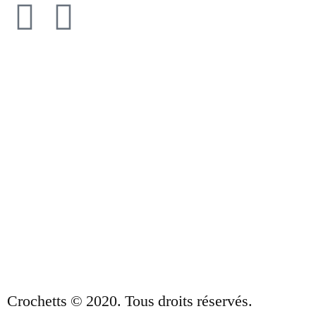
À PROPOS DE NOUS
CONDITIONS DE VENTE
POLITIQUE DE CONFIDENTIALITÉ ET
AVIS JURIDIQUE
CONTACT
Crochetts © 2020. Tous droits réservés.