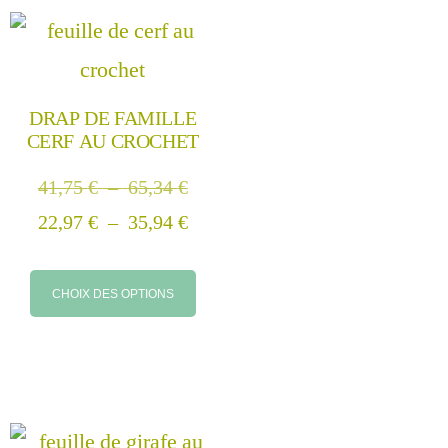
DRAP DE FAMILLE
CERF AU CROCHET
41,75
€
–
65,34
€
22,97
€
–
35,94
€
CHOIX DES OPTIONS