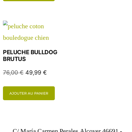
PELUCHE BULLDOG
BRUTUS
76,00
€
49,99
€
AJOUTER AU PANIER
C/ María Carmen Perales Alcover 46691 -