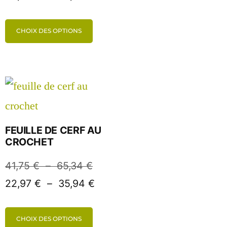
CHOIX DES OPTIONS
FEUILLE DE CERF AU
CROCHET
41,75
€
–
65,34
€
22,97
€
–
35,94
€
CHOIX DES OPTIONS