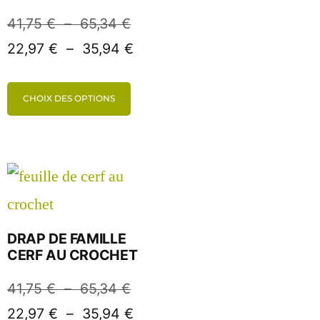
41,75
€
–
65,34
€
22,97
€
–
35,94
€
CHOIX DES OPTIONS
DRAP DE FAMILLE
CERF AU CROCHET
41,75
€
–
65,34
€
22,97
€
–
35,94
€