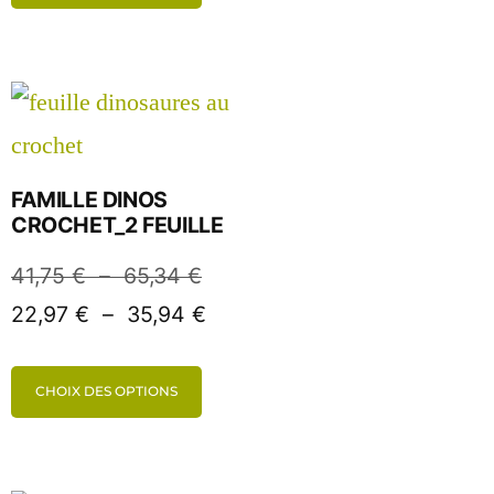
FAMILLE DINOS
CROCHET_2 FEUILLE
41,75
€
–
65,34
€
22,97
€
–
35,94
€
CHOIX DES OPTIONS