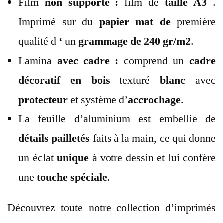
Film
non supporté :
film de
taille A3
.
Imprimé sur du
papier mat de
première
qualité d
‘
un
grammage de 240 gr/m2
.
Lamina
avec cadre :
comprend un
cadre
décoratif
en bois
texturé
blanc
avec
protecteur
et système d’
accrochage
.
La feuille d’aluminium est embellie de
détails
pailletés
faits à la main, ce qui donne
un éclat
unique
à votre dessin et lui confère
une
touche spéciale
.
Découvrez toute notre collection d’imprimés