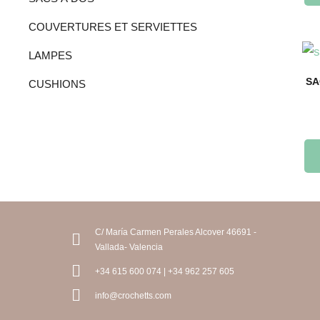
COUVERTURES ET SERVIETTES
LAMPES
SA
CUSHIONS
C/ María Carmen Perales Alcover 46691 -
Vallada- Valencia
+34 615 600 074 | +34 962 257 605
info@crochetts.com