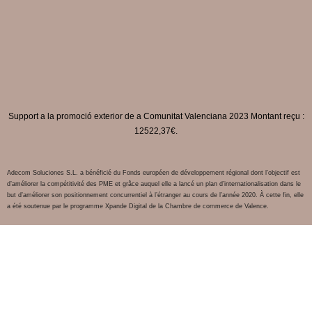
Support a la promoció exterior de a Comunitat Valenciana 2023 Montant reçu :
12522,37€.
Adecom Soluciones S.L. a bénéficié du Fonds européen de développement régional dont l’objectif est
d’améliorer la compétitivité des PME et grâce auquel elle a lancé un plan d’internationalisation dans le
but d’améliorer son positionnement concurrentiel à l’étranger au cours de l’année 2020. À cette fin, elle
a été soutenue par le programme Xpande Digital de la Chambre de commerce de Valence.