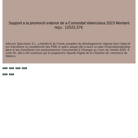
Support a la promoció exterior de a Comunitat Valenciana 2023 Montant
reçu : 12522,37€.
Adecom Soluciones S.L. a bénéficié du Fonds européen de développement régional dont l’objectif
est d’améliorer la compétitivité des PME et grâce auquel elle a lancé un plan d’internationalisation
dans le but d’améliorer son positionnement concurrentiel à l’étranger au cours de l’année 2020. À
cette fin, elle a été soutenue par le programme Xpande Digital de la Chambre de commerce de
Valence.