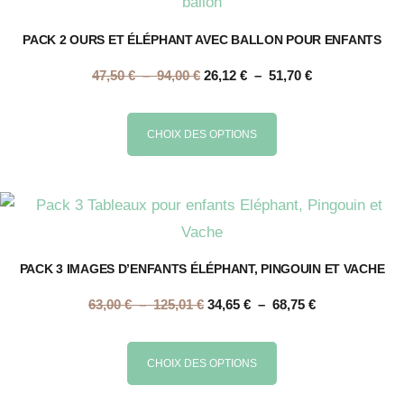
variations.
page
Les
PACK 2 OURS ET ÉLÉPHANT AVEC BALLON POUR ENFANTS
du
options
produit
Plage
Plage
47,50
€
–
94,00
€
26,12
€
–
51,70
€
peuvent
de
de
être
prix :
prix :
Ce
CHOIX DES OPTIONS
choisies
47,50 €
26,12 €
produit
sur
à
à
a
la
94,00 €
51,70 €
plusieurs
page
variations.
du
Les
PACK 3 IMAGES D’ENFANTS ÉLÉPHANT, PINGOUIN ET VACHE
produit
options
Plage
Plage
63,00
€
–
125,01
€
34,65
€
–
68,75
€
peuvent
de
de
être
prix :
prix :
Ce
CHOIX DES OPTIONS
choisies
63,00 €
34,65 €
produit
sur
à
à