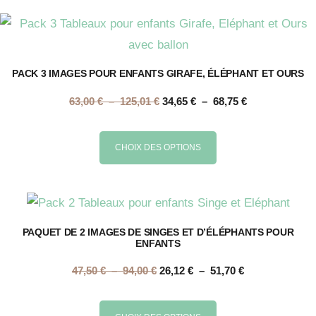
a
la
125,01 €
68,75 €
plusieurs
page
variations.
du
Les
PACK 3 IMAGES POUR ENFANTS GIRAFE, ÉLÉPHANT ET OURS
produit
options
Plage
Plage
63,00
€
–
125,01
€
34,65
€
–
68,75
€
peuvent
de
de
être
prix :
prix :
Ce
CHOIX DES OPTIONS
choisies
63,00 €
34,65 €
produit
sur
à
à
a
la
125,01 €
68,75 €
plusieurs
page
variations.
PAQUET DE 2 IMAGES DE SINGES ET D’ÉLÉPHANTS POUR
du
ENFANTS
Les
produit
options
Plage
Plage
47,50
€
–
94,00
€
26,12
€
–
51,70
€
peuvent
de
de
prix :
prix :
être
Ce