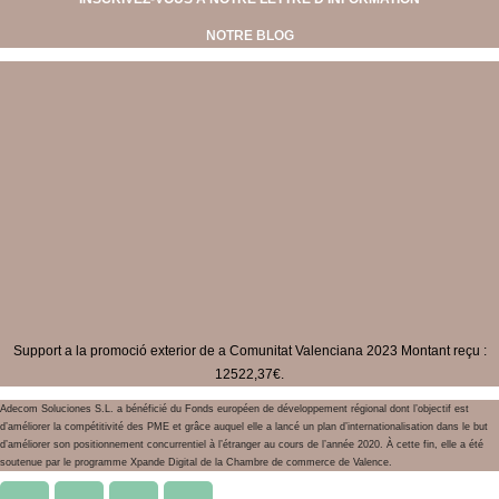
NOTRE BLOG
Support a la promoció exterior de a Comunitat Valenciana 2023 Montant reçu :
12522,37€.
Adecom Soluciones S.L. a bénéficié du Fonds européen de développement régional dont l’objectif est
d’améliorer la compétitivité des PME et grâce auquel elle a lancé un plan d’internationalisation dans le but
d’améliorer son positionnement concurrentiel à l’étranger au cours de l’année 2020. À cette fin, elle a été
soutenue par le programme Xpande Digital de la Chambre de commerce de Valence.