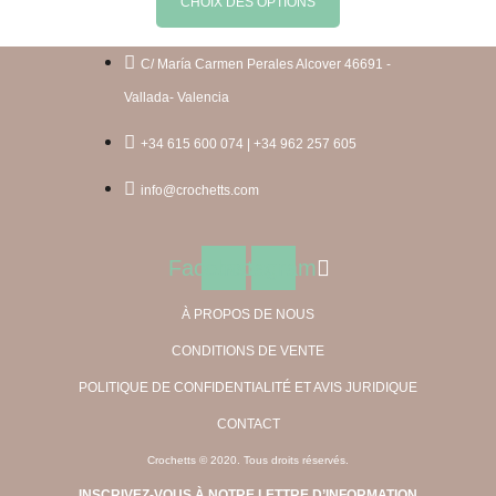
CHOIX DES OPTIONS
47,50 €
26,12 €
choisies
produit
à
à
sur
a
C/ María Carmen Perales Alcover 46691 -
94,00 €
51,70 €
la
plusieurs
Vallada- Valencia
page
variations.
+34 615 600 074 | +34 962 257 605
du
Les
produit
options
info@crochetts.com
peuvent
être
Facebook
Instagram
choisies
À PROPOS DE NOUS
sur
CONDITIONS DE VENTE
la
page
POLITIQUE DE CONFIDENTIALITÉ ET AVIS JURIDIQUE
du
CONTACT
produit
Crochetts © 2020. Tous droits réservés.
INSCRIVEZ-VOUS À NOTRE LETTRE D’INFORMATION