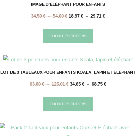
IMAGE D’ÉLÉPHANT POUR ENFANTS
Plage
Plage
34,50
€
–
54,00
€
18,97
€
–
29,71
€
de
de
prix :
prix :
Ce
CHOIX DES OPTIONS
34,50 €
18,97 €
produit
à
à
a
54,00 €
29,71 €
plusieurs
variations.
LOT DE 3 TABLEAUX POUR ENFANTS KOALA, LAPIN ET ÉLÉPHANT
Les
Plage
Plage
63,00
€
–
125,01
€
34,65
€
–
68,75
€
options
de
de
peuvent
prix :
prix :
Ce
CHOIX DES OPTIONS
être
63,00 €
34,65 €
produit
choisies
à
à
a
sur
125,01 €
68,75 €
plusieurs
la