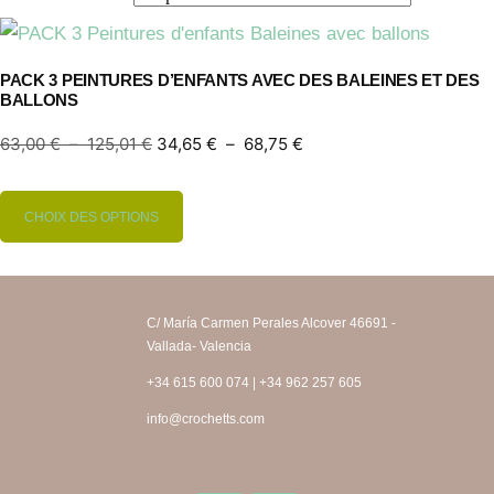
PACK 3 PEINTURES D’ENFANTS AVEC DES BALEINES ET DES
BALLONS
63,00
€
–
125,01
€
34,65
€
–
68,75
€
CHOIX DES OPTIONS
C/ María Carmen Perales Alcover 46691 -
Vallada- Valencia
+34 615 600 074 | +34 962 257 605
info@crochetts.com