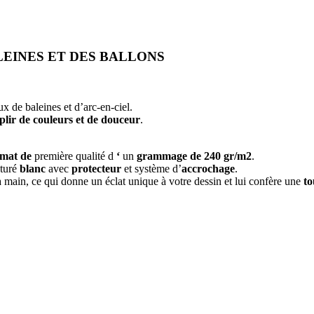
LEINES ET DES BALLONS
x de baleines et d’arc-en-ciel.
plir de couleurs et de douceur
.
 mat de
première qualité d
‘
un
grammage de 240 gr/m2
.
turé
blanc
avec
protecteur
et système d’
accrochage
.
la main, ce qui donne un éclat unique à votre dessin et lui confère une
to