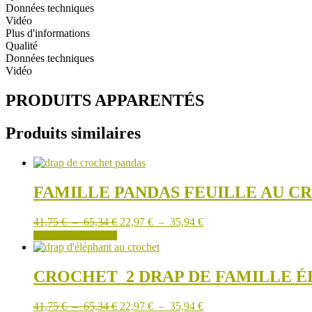
BALEINES
Données techniques
ET
Vidéo
DES
Plus d'informations
BALLONS
Qualité
Données techniques
Vidéo
PRODUITS APPARENTÉS
Produits similaires
FAMILLE PANDAS FEUILLE AU C
Plage
Plage
41,75
€
–
65,34
€
22,97
€
–
35,94
€
de
Ce
de
CHOIX DES OPTIONS
prix :
produit
prix :
41,75 €
a
22,97 €
à
plusieurs
à
CROCHET_2 DRAP DE FAMILLE 
65,34 €
variations.
35,94 €
Les
Plage
Plage
41,75
€
–
65,34
€
22,97
€
–
35,94
€
options