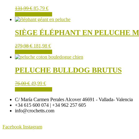
Les
page
131,99
€
85,79
€
options
du
AJOUTER AU PANIER
peuvent
produit
être
choisies
SIÈGE ÉLÉPHANT EN PELUCHE 
sur
la
page
279,98
€
181,98
€
du
AJOUTER AU PANIER
produit
PELUCHE BULLDOG BRUTUS
76,00
€
49,99
€
AJOUTER AU PANIER
C/ María Carmen Perales Alcover 46691 - Vallada- Valencia
+34 615 600 074 | +34 962 257 605
info@crochetts.com
Facebook
Instagram
À PROPOS DE NOUS