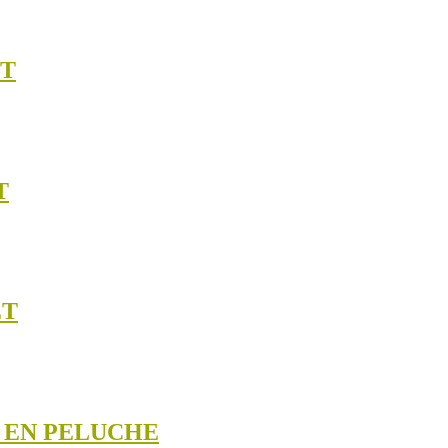
ET
T
ET
S EN PELUCHE