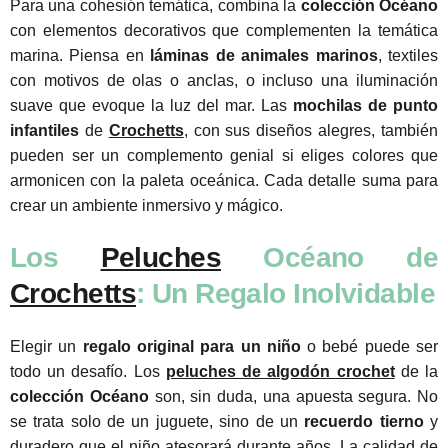
Para una cohesión temática, combina la
colección Océano
con elementos decorativos que complementen la temática
marina. Piensa en
láminas de animales marinos
, textiles
con motivos de olas o anclas, o incluso una iluminación
suave que evoque la luz del mar. Las
mochilas de punto
infantiles
de
Crochetts
, con sus diseños alegres, también
pueden ser un complemento genial si eliges colores que
armonicen con la paleta oceánica. Cada detalle suma para
crear un ambiente inmersivo y mágico.
Los
Peluches
Océano de
Crochetts
: Un Regalo Inolvidable
Elegir un
regalo original para un niño
o bebé puede ser
todo un desafío. Los
peluches de algodón crochet
de la
colección Océano
son, sin duda, una apuesta segura. No
se trata solo de un juguete, sino de un
recuerdo tierno
y
duradero que el niño atesorará durante años. La calidad de