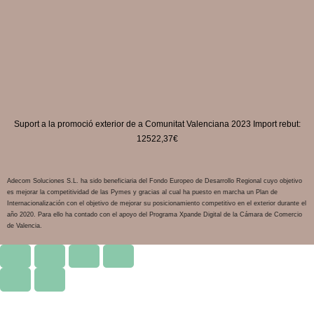
Suport a la promoció exterior de a Comunitat Valenciana 2023 Import rebut:
12522,37€
Adecom Soluciones S.L. ha sido beneficiaria del Fondo Europeo de Desarrollo Regional cuyo objetivo
es mejorar la competitividad de las Pymes y gracias al cual ha puesto en marcha un Plan de
Internacionalización con el objetivo de mejorar su posicionamiento competitivo en el exterior durante el
año 2020. Para ello ha contado con el apoyo del Programa Xpande Digital de la Cámara de Comercio
de Valencia.