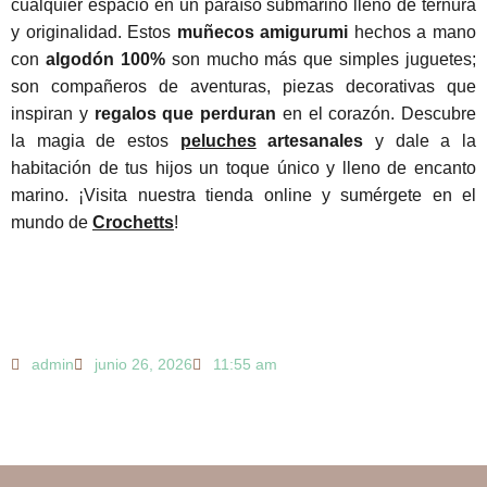
cualquier espacio en un paraíso submarino lleno de ternura
y originalidad. Estos
muñecos amigurumi
hechos a mano
con
algodón 100%
son mucho más que simples juguetes;
son compañeros de aventuras, piezas decorativas que
inspiran y
regalos que perduran
en el corazón. Descubre
la magia de estos
peluches
artesanales
y dale a la
habitación de tus hijos un toque único y lleno de encanto
marino. ¡Visita nuestra
tienda online
y sumérgete en el
mundo de
Crochetts
!
admin
junio 26, 2026
11:55 am