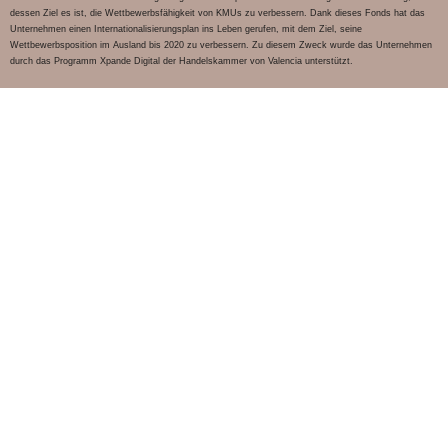
dessen Ziel es ist, die Wettbewerbsfähigkeit von KMUs zu verbessern. Dank dieses Fonds hat das
Unternehmen einen Internationalisierungsplan ins Leben gerufen, mit dem Ziel, seine
Wettbewerbsposition im Ausland bis 2020 zu verbessern. Zu diesem Zweck wurde das Unternehmen
durch das Programm Xpande Digital der Handelskammer von Valencia unterstützt.