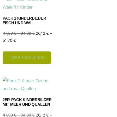
PACK 2 KINDERBILDER
FISCH UND WAL
47,50
€
–
94,00
€
26,12
€
–
51,70
€
AUSFÜHRUNG WÄHLEN
2ER-PACK KINDERBILDER
MIT MEER UND QUALLEN
47,50
€
–
94,00
€
26,12
€
–