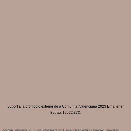
Suport a la promoció exterior de a Comunitat Valenciana 2023 Erhaltener
Betrag: 12522,37€.
Adecom Soluciones S.L. ist ein Begünstigter des Europäischen Fonds für regionale Entwicklung,