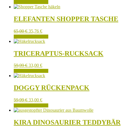
IN DEN WARENKORB
ELEFANTEN SHOPPER TASCHE
65,00
€
35,76
€
IN DEN WARENKORB
TRICERAPTUS-RUCKSACK
59,99
€
33,00
€
IN DEN WARENKORB
DOGGY RÜCKENPACK
59,99
€
33,00
€
IN DEN WARENKORB
KIRA DINOSAURIER TEDDYBÄR