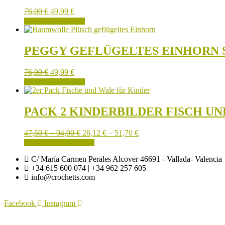
76,00
€
49,99
€
IN DEN WARENKORB
PEGGY GEFLÜGELTES EINHORN 
76,00
€
49,99
€
IN DEN WARENKORB
PACK 2 KINDERBILDER FISCH U
Preisspanne:
Preisspanne:
47,50
€
–
94,00
€
26,12
€
–
51,70
€
47,50 €
Dieses
26,12 €
AUSFÜHRUNG WÄHLEN
bis
Produkt
bis
C/ María Carmen Perales Alcover 46691 - Vallada- Valencia
94,00 €
weist
51,70 €
+34 615 600 074 | +34 962 257 605
mehrere
info@crochetts.com
Varianten
auf.
Die
Facebook
Instagram
Optionen
können
ÜBER UNS
auf