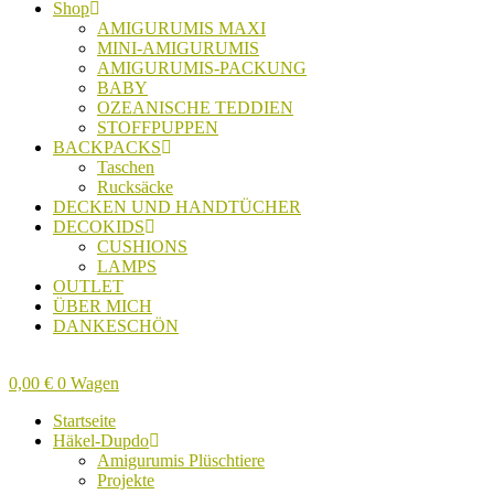
Shop
AMIGURUMIS MAXI
MINI-AMIGURUMIS
AMIGURUMIS-PACKUNG
BABY
OZEANISCHE TEDDIEN
STOFFPUPPEN
BACKPACKS
Taschen
Rucksäcke
DECKEN UND HANDTÜCHER
DECOKIDS
CUSHIONS
LAMPS
OUTLET
ÜBER MICH
DANKESCHÖN
0,00
€
0
Wagen
Startseite
Häkel-Dupdo
Amigurumis Plüschtiere
Projekte