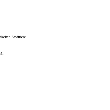
elten Stofftiere.
2.