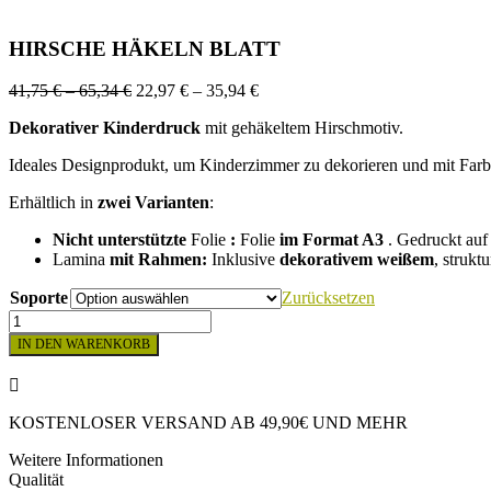
HIRSCHE HÄKELN BLATT
Preisspanne:
Preisspanne:
41,75
€
–
65,34
€
22,97
€
–
35,94
€
41,75 €
22,97 €
Dekorativer Kinderdruck
mit gehäkeltem Hirschmotiv.
bis
bis
65,34 €
35,94 €
Ideales Designprodukt, um Kinderzimmer zu dekorieren und mit Farbe 
Erhältlich in
zwei Varianten
:
Nicht unterstützte
Folie
:
Folie
im Format A3
. Gedruckt au
Lamina
mit Rahmen:
Inklusive
dekorativem
weißem
, strukt
Soporte
Zurücksetzen
HIRSCHE
HÄKELN
IN DEN WARENKORB
BLATT
Menge
KOSTENLOSER VERSAND AB 49,90€ UND MEHR
Weitere Informationen
Qualität